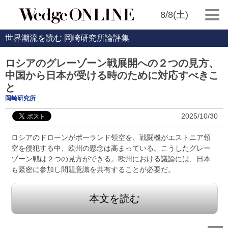
8/8(土)
世界潮流を読む 岡崎研究所論評集
ロシアのグレーゾーン戦展開への２つの見方、
中国から日本が受ける時のために対応すべきこ
と
岡崎研究所
2025/10/30
ロシアのドローンがポーランド領空を、戦闘機がエストニア領
空を侵犯する中、欧州の懸念は高まっている。こうしたグレー
ゾーン戦は２つの見方ができる。欧州における議論には、日本
も緊密に参加し問題意識を共有することが必要だ。
本文を読む