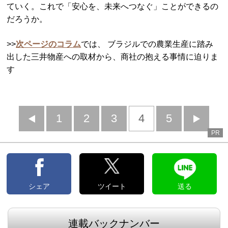
ていく。これで「安心を、未来へつなぐ」ことができるの
だろうか。
>>
次ページのコラム
では、 ブラジルでの農業生産に踏み
出した三井物産への取材から、商社の抱える事情に迫りま
す
前
1
2
3
4
5
PR
へ
へ
シェア
ツイート
送る
連載バックナンバー