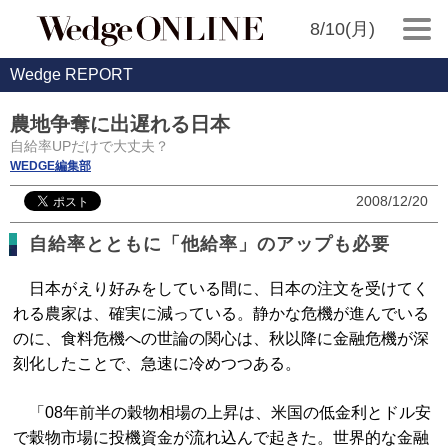
8/10(月)
Wedge REPORT
農地争奪に出遅れる日本
自給率UPだけで大丈夫？
WEDGE編集部
2008/12/20
自給率とともに「他給率」のアップも必要
日本がえり好みをしている間に、日本の注文を受けてく
れる農家は、確実に減っている。静かな危機が進んでいる
のに、食料危機への世論の関心は、秋以降に金融危機が深
刻化したことで、急速に冷めつつある。
「08年前半の穀物相場の上昇は、米国の低金利とドル安
で穀物市場に投機資金が流れ込んで起きた。世界的な金融