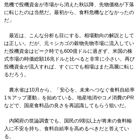
危機で投機資金が市場から消えた秋以降、先物価格が下落
に転じたのは当然だ。最初から、食料危機などなかったの
だ」
最近は、こんな分析も目にする。相場動向の解説として
は正しい。だが、元々シカゴの穀物先物市場に流入してい
た投機資金はピーク時でも600億ドルに過ぎず、米国の株
式市場の時価総額16兆ドルと比べると非常に小さい。再び
投機資金が流入すれば、すぐにでも相場はまた高騰に転じ
るだろう。
農水省は10月から、「安心を、未来へつなぐ食料自給率
1％アップ運動」を始めている。地産地消やコメ消費のPR
などで、国産食料品の良さを再認識してもらう狙いだ。
内閣府の世論調査でも、国民の9割以上が将来の食料輸
入に不安を持ち、食料自給率を高めるべきだと答えてい
る。