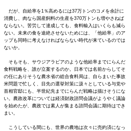
だが、自給率を1％高めるには37万トンのコメを余計に
消費し、肉なら国産飼料の生産を370万トンも増やさねば
ならない。苦労して達成しても、食料輸入はいくらも減ら
ない。未来の食を途絶させないためには、「他給率」のア
ップも同時に考えなければならない時代が来ているのでは
ないか。
そもそも、サウジアラビアのような他給率までにらんだ
食料戦略を、誰が立案するのか。日本では名前からしてそ
の任にありそうな農水省の総合食料局は、自らまいた事故
米問題で忙しく、目先の選挙対策に汲々としている与党や
首相官邸にも、半世紀先までにらんだ戦略は描けそうにな
い。農政改革については経済財政諮問会議がようやく議論
を始めたが、農政では素人が集まる諮問会議に期待はでき
まい。
こうしている間にも、世界の農地は次々に売約済になっ