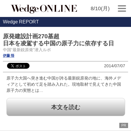
8/10(月)
Wedge REPORT
原発建設計画270基超
日本を凌駕する中国の原子力に依存する日
中国“最新鋭原発”潜入ルポ
伊藤 悟
2014/07/07
原子力大国へ突き進む中国が誇る最新鋭原発の地に、海外メデ
ィアとして初めて足を踏み入れた。現地取材で見えてきた中国
原子力の実態とは…
本文を読む
PR