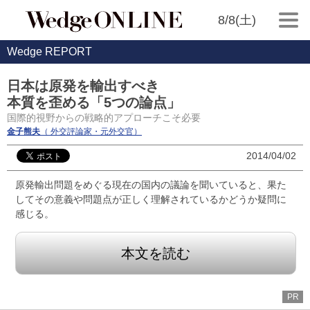
8/8(土)
Wedge REPORT
日本は原発を輸出すべき
本質を歪める「5つの論点」
国際的視野からの戦略的アプローチこそ必要
金子熊夫
（ 外交評論家・元外交官）
2014/04/02
原発輸出問題をめぐる現在の国内の議論を聞いていると、果た
してその意義や問題点が正しく理解されているかどうか疑問に
感じる。
本文を読む
PR