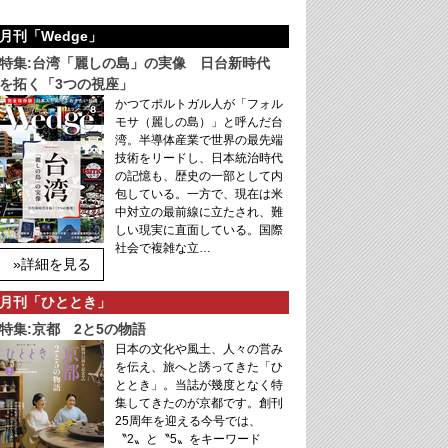
月刊「Wedge」
特集:台湾「麗しの島」の実像 日台新時代
を拓く「3つの視座」
かつてポルトガル人が「フォル
モサ（麗しの島）」と呼んだ台
湾。半導体産業で世界の最先端
技術をリードし、日本統治時代
の記憶も、歴史の一部として内
包している。一方で、現在は米
中対立の最前線に立たされ、難
しい現実に直面している。国際
社会で複雑な立…
»詳細を見る
月刊「ひととき」
特集:京都 2と5の物語
日本の文化や風土、人々の営み
を伝え、旅へと誘ってきた「ひ
ととき」。当誌が幾度となく特
集してきたのが京都です。創刊
25周年を迎える今号では、
〝2〟と〝5〟をキーワード