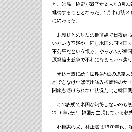
た。結局、協定が満了する来年3月以
継続することとなった。5月半ば訪米
に終わった。
北朝鮮との対決の最前線で日夜頑張
いという不満や、同じ米国の同盟国
不公平だという恨み、やっかみが韓
原発輸出競争で不利になるという焦
米仏日露に続く世界第5位の原発大国
ができなければ使用済み核燃料のサ
閉鎖も避けられない状況だ（と韓国
この説明で米国が納得しないのも無
2016年だが、韓国が主張している
朴槿惠の父、朴正煕は1970年代、