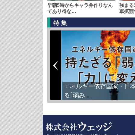
早朝5時からキャラ弁作りなん
強まる
てあり得な…
軍拡競
特集
エネルギー依存国家・日
る｢弱み…