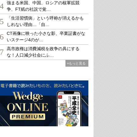
強まる米国、中国、ロシアの核軍拡競
4
争、FT紙の社説で覚…
「生活習慣病」という呼称が消えるかも
5
しれない理由…「自…
CT画像に映った小さな影、卒業証書がな
6
いステージ4のが…
高市政権は消費減税を政争の具にする
7
な！人口減少社会にふ…
»もっと見る