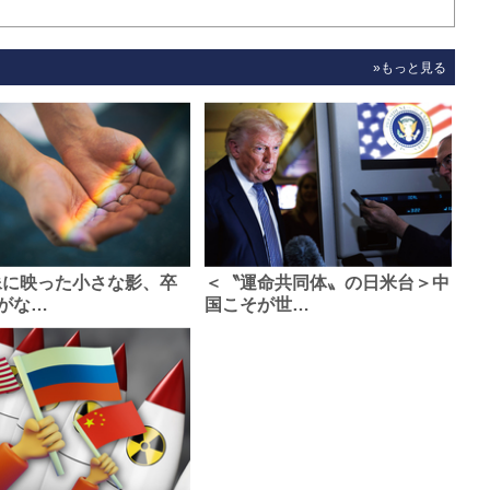
»もっと見る
像に映った小さな影、卒
＜〝運命共同体〟の日米台＞中
がな…
国こそが世…