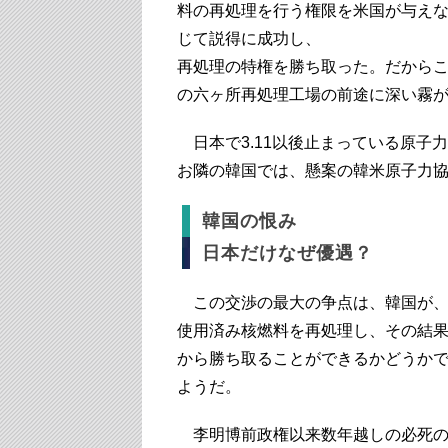
料の再処理を行う権限を米国が与えな
じて説得に成功し、
再処理の特権を勝ち取った。だから
の六ヶ所再処理工場の前途に深い霧
日本で3.11以後止まっている原子
お隣の韓国では、懸案の韓米原子力
韓国の恨み
日本だけなぜ優遇？
この交渉の最大の争点は、韓国が、
使用済み核燃料を再処理し、その結
から勝ち取ることができるかどうか
ようだ。
李明博前政権以来数年越しの必死の