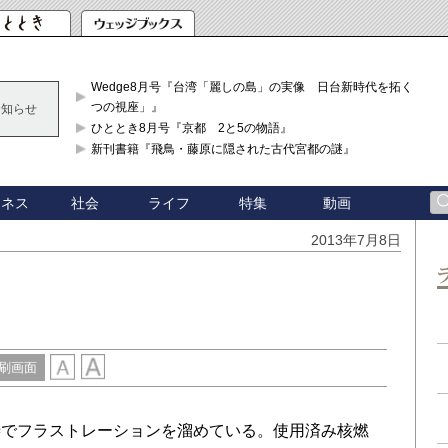
Wedge8月号『台湾「麗しの島」の実像 日台新時代を拓く「3
つの視座」』
お知らせ
ひととき8月号『京都 2と5の物語』
新刊書籍『飛鳥・藤原に隠された古代宮都の謎』
ジネス
社会
ライフ
特集
動画
2013年7月8日
刷画面
渉でフラストレーションを溜めている。使用済み核燃