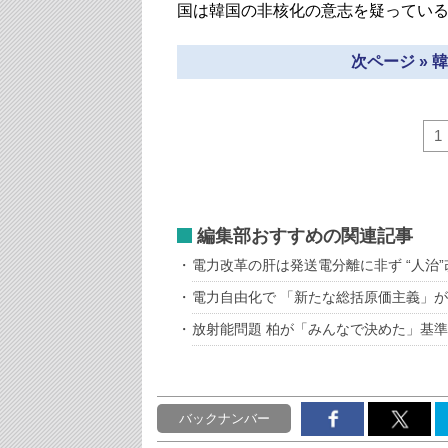
国は韓国の非核化の意志を疑ってい
次ページ »
1
編集部おすすめの関連記事
電力改革の肝は発送電分離に非ず “人治”
電力自由化で 「新たな総括原価主義」
放射能問題 柏が「みんなで決めた」基準
バックナンバー