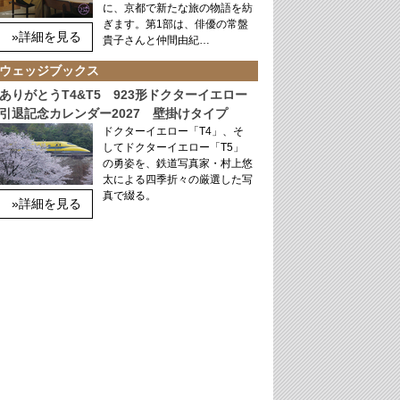
に、京都で新たな旅の物語を紡
ぎます。第1部は、俳優の常盤
»詳細を見る
貴子さんと仲間由紀…
ウェッジブックス
ありがとうT4&T5 923形ドクターイエロー
引退記念カレンダー2027 壁掛けタイプ
ドクターイエロー「T4」、そ
してドクターイエロー「T5」
の勇姿を、鉄道写真家・村上悠
太による四季折々の厳選した写
真で綴る。
»詳細を見る