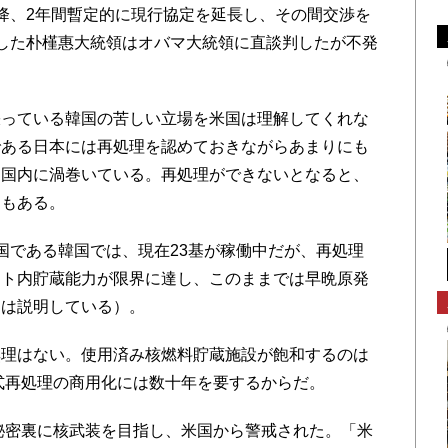
降、2年間暫定的に現行協定を延長し、その間交渉を
した朴槿惠大統領はオバマ大統領に直談判したが不発
っている韓国の苦しい立場を米国は理解してくれな
である日本には再処理を認めておきながらあまりにも
国国内に渦巻いている。再処理ができないとなると、
りもある。
である韓国では、現在23基が稼働中だが、再処理
イト内貯蔵能力が限界に達し、このままでは早晩原発
側は説明している）。
理はない。使用済み核燃料貯蔵施設が飽和するのは
乾式再処理の商用化には数十年を要するからだ。
秘密裏に核武装を目指し、米国から警戒された。「米