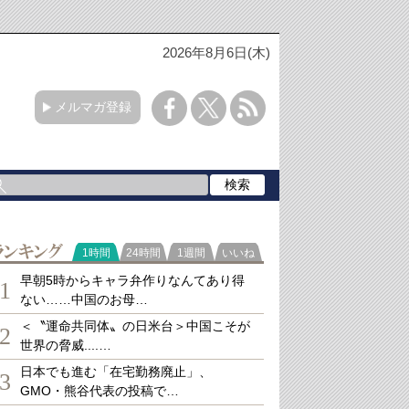
2026年8月6日(木)
メルマガ登録
ランキング
1時間
24時間
1週間
いいね
早朝5時からキャラ弁作りなんてあり得
1
ない……中国のお母…
＜〝運命共同体〟の日米台＞中国こそが
2
世界の脅威....…
日本でも進む「在宅勤務廃止」、
3
GMO・熊谷代表の投稿で…