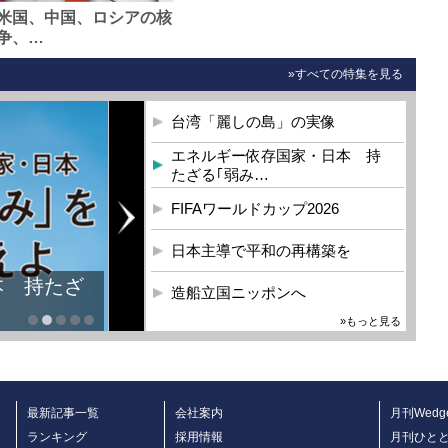
米国、中国、ロシアの核
争、…
»すべての特集を見る
台湾「麗しの島」の実像
エネルギー依存国家・日本 持
たざる｢弱み…
FIFAワールドカップ2026
日本主導で平和の再構築を
本 持たざ
造船立国ニッポンへ
»もっと見る
最新記事一覧
会社案内
月刊Wedg
ランキング
採用情報
月刊ひと