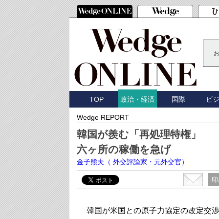
TOP
国際
ビ
政治・経済
Wedge REPORT
韓国が羨む「再処理特権」
六ヶ所の稼働を急げ
金子熊夫
（ 外交評論家・元外交官）
印
韓国が米国との原子力協定の改定交