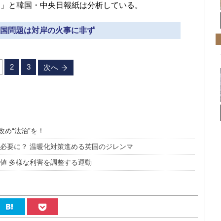
る」と韓国・中央日報紙は分析している。
 韓国問題は対岸の火事に非ず
2
3
次へ
改め“法治”を！
が必要に？ 温暖化対策進める英国のジレンマ
値 多様な利害を調整する運動