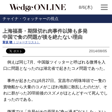
8/6(木)
チャイナ・ウォッチャーの視点
上海福喜・期限切れ肉事件以降も多発
中国で食の問題が後を絶たない理由
富坂 聰
（ ジャーナリスト）
2014/08/05
例えば同じ7月、中国版ツイッターと呼ばれる微博を入
口に問題となったのは湖北省で起きたコメ問題であった。
事件が起きたのは6月27日。宜昌市の明珠埠頭で一隻の
貨物船から大量のコメがこぼれ地面に散乱したのだが、そ
れに群がった20羽前後のスズメがほとんどすべて死んでし
まったのである。
微博では「当局がその原因を“食べ過ぎ”だとした」とい