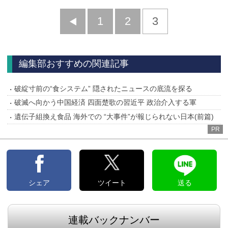
前
1
2
3
へ
編集部おすすめの関連記事
破綻寸前の“食システム” 隠されたニュースの底流を探る
破滅へ向かう中国経済 四面楚歌の習近平 政治介入する軍
遺伝子組換え食品 海外での “大事件”が報じられない日本(前篇)
PR
シェア
ツイート
送る
連載バックナンバー