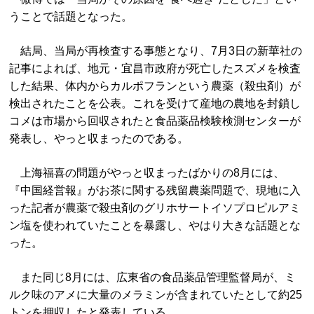
うことで話題となった。
結局、当局が再検査する事態となり、7月3日の新華社の
記事によれば、地元・宜昌市政府が死亡したスズメを検査
した結果、体内からカルポフランという農薬（殺虫剤）が
検出されたことを公表。これを受けて産地の農地を封鎖し
コメは市場から回収されたと食品薬品検験検測センターが
発表し、やっと収まったのである。
上海福喜の問題がやっと収まったばかりの8月には、
『中国経営報』がお茶に関する残留農薬問題で、現地に入
った記者が農薬で殺虫剤のグリホサートイソプロピルアミ
ン塩を使われていたことを暴露し、やはり大きな話題とな
った。
また同じ8月には、広東省の食品薬品管理監督局が、ミ
ルク味のアメに大量のメラミンが含まれていたとして約25
トンを押収したと発表している。