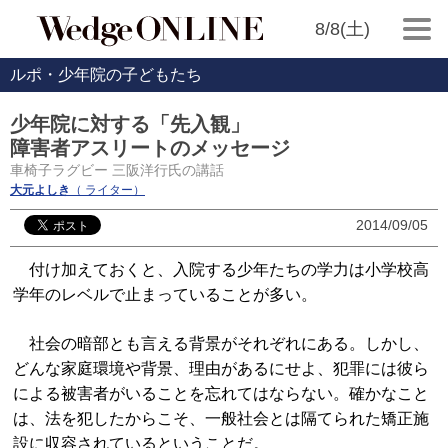
8/8(土)
ルポ・少年院の子どもたち
少年院に対する「先入観」
障害者アスリートのメッセージ
車椅子ラグビー 三阪洋行氏の講話
大元よしき
（ ライター）
2014/09/05
付け加えておくと、入院する少年たちの学力は小学校高
学年のレベルで止まっていることが多い。
社会の暗部とも言える背景がそれぞれにある。しかし、
どんな家庭環境や背景、理由があるにせよ、犯罪には彼ら
による被害者がいることを忘れてはならない。確かなこと
は、法を犯したからこそ、一般社会とは隔てられた矯正施
設に収容されているということだ。