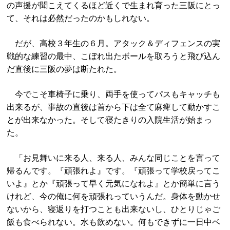
の声援が聞こえてくるほど近くで生まれ育った三阪にとっ
て、それは必然だったのかもしれない。
だが、高校３年生の６月。アタック＆ディフェンスの実
戦的な練習の最中、こぼれ出たボールを取ろうと飛び込ん
だ直後に三阪の夢は断たれた。
今でこそ車椅子に乗り、両手を使ってパスもキャッチも
出来るが、事故の直後は首から下は全て麻痺して動かすこ
とが出来なかった。そして寝たきりの入院生活が始まっ
た。
「お見舞いに来る人、来る人、みんな同じことを言って
帰るんです。『頑張れよ』です。『頑張って学校戻ってこ
いよ』とか『頑張って早く元気になれよ』とか簡単に言う
けれど、今の俺に何を頑張れっていうんだ。身体を動かせ
ないから、寝返りを打つことも出来ないし、ひとりじゃご
飯も食べられない。水も飲めない。何もできずに一日中ベ