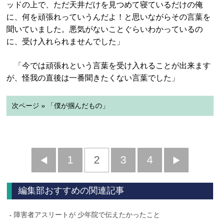
ッドの上で、ただ天井だけを見つめて寝ているだけの俺
に、何を頑張れっていうんだよ！と思いながらその言葉を
聞いていました。悪気がないことぐらいわかっているの
に、受け入れられませんでした」
「今では頑張れという言葉を受け入れることが出来ます
が、怪我の直後は一番聞きたくない言葉でした」
次ページ » 「僕が掴んだもの」
前
1
2
3
4
次
へ
へ
編集部おすすめの関連記事
障害者アスリートが 少年院で伝えたかったこと