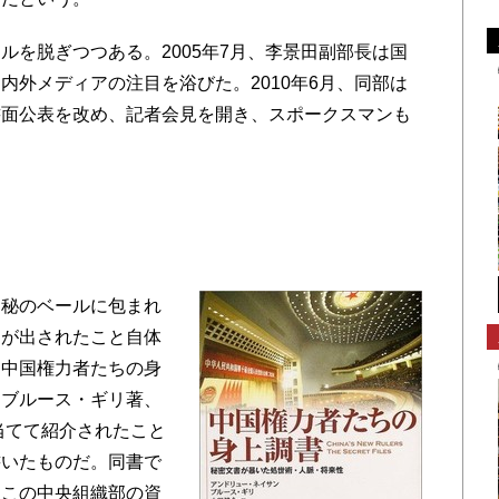
を脱ぎつつある。2005年7月、李景田副部長は国
内外メディアの注目を浴びた。2010年6月、同部は
書面公表を改め、記者会見を開き、スポークスマンも
秘のベールに包まれ
トが出されたこと自体
『中国権力者たちの身
、ブルース・ギリ著、
当てて紹介されたこと
書いたものだ。同書で
はこの中央組織部の資