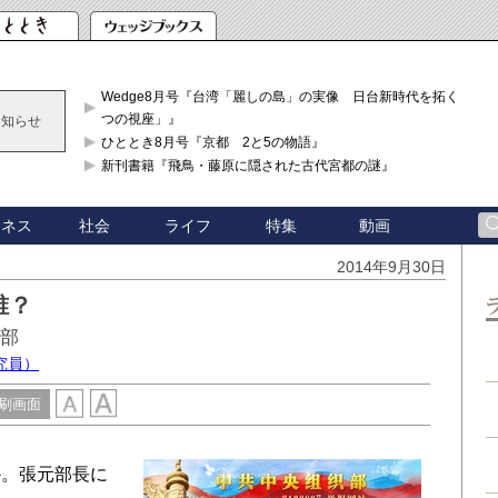
Wedge8月号『台湾「麗しの島」の実像 日台新時代を拓く「3
つの視座」』
お知らせ
ひととき8月号『京都 2と5の物語』
新刊書籍『飛鳥・藤原に隠された古代宮都の謎』
ジネス
社会
ライフ
特集
動画
2014年9月30日
誰？
織部
究員）
刷画面
。張元部長に