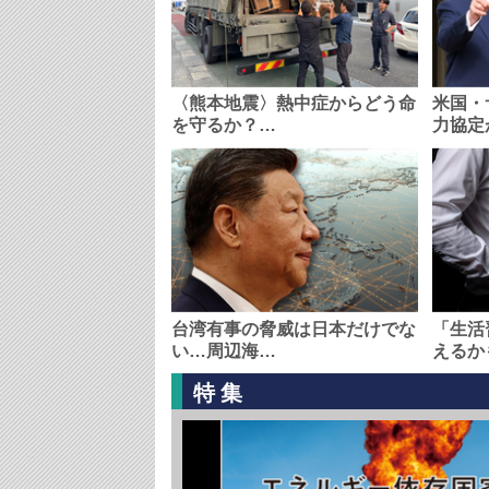
〈熊本地震〉熱中症からどう命
米国・
を守るか？…
力協定
台湾有事の脅威は日本だけでな
「生活
い…周辺海…
えるか
特集