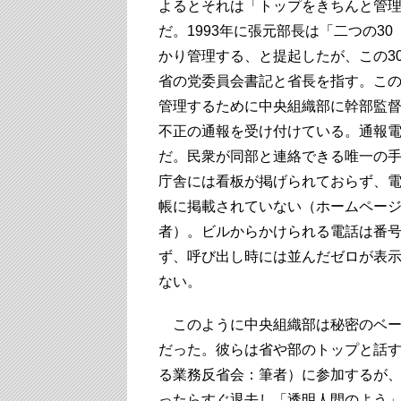
よるとそれは「トップをきちんと管
だ。1993年に張元部長は「二つの3
かり管理する、と提起したが、この3
省の党委員会書記と省長を指す。こ
管理するために中央組織部に幹部監
不正の通報を受け付けている。通報電話
だ。民衆が同部と連絡できる唯一の
庁舎には看板が掲げられておらず、
帳に掲載されていない（ホームペー
者）。ビルからかけられる電話は番
ず、呼び出し時には並んだゼロが表
ない。
このように中央組織部は秘密のベー
だった。彼らは省や部のトップと話
る業務反省会：筆者）に参加するが
ったらすぐ退去し「透明人間のよう