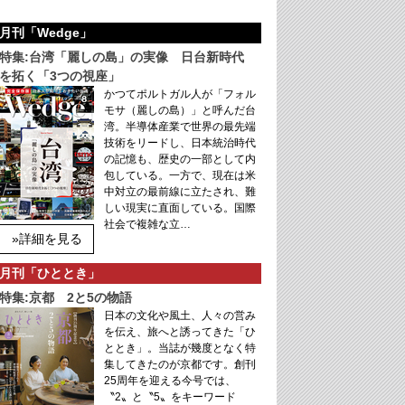
月刊「Wedge」
特集:台湾「麗しの島」の実像 日台新時代
を拓く「3つの視座」
かつてポルトガル人が「フォル
モサ（麗しの島）」と呼んだ台
湾。半導体産業で世界の最先端
技術をリードし、日本統治時代
の記憶も、歴史の一部として内
包している。一方で、現在は米
中対立の最前線に立たされ、難
しい現実に直面している。国際
社会で複雑な立…
»詳細を見る
月刊「ひととき」
特集:京都 2と5の物語
日本の文化や風土、人々の営み
を伝え、旅へと誘ってきた「ひ
ととき」。当誌が幾度となく特
集してきたのが京都です。創刊
25周年を迎える今号では、
〝2〟と〝5〟をキーワード