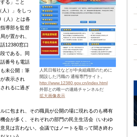
理する」こと
0（人）」をしっ
0（人）とは各
の指導部を監督
督局が置かれ、
12380窓口
手段である。同
電話番号も電話
人民日報社などが中央組織部のために
ジも未公開：筆
開設した汚職の 通報専門サイト。
号が表示され
http://www.12380.gov.cn/index.html
示されるに過ぎ
外部との唯一の連絡チャンネルだ
拡大画像表示
ルに包まれ、その職員が公開の場に現れるのも稀有
す機会が多く、それぞれの部門の民主生活会（いわゆ
、意見は言わない。会議ではノートを取って聞き終わ
」だという。