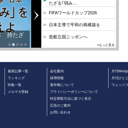
たざる｢弱み…
FIFAワールドカップ2026
日本主導で平和の再構築を
本 持たざ
造船立国ニッポンへ
»もっと見る
最新記事一覧
会社案内
月刊Wedg
ランキング
採用情報
月刊ひと
特集一覧
著作権について
ウェッジ
メルマガ登録
プライバシーポリシーについて
特定商取引法に基づく表示
広告のご案内
お問い合わせ