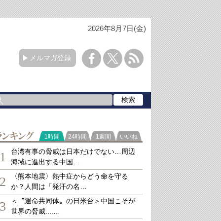
2026年8月7日(金)
メルマガ登録
ランキング
1時間
24時間
1週間
いいね
台湾有事の脅威は日本だけでない…周辺
1
海域に進出する中国…
〈熊本地震〉熱中症からどう命を守る
2
か？人間は「発汗の名…
＜〝運命共同体〟の日米台＞中国こそが
3
世界の脅威....…