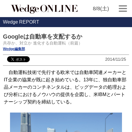
8/8(土)
Wedge REPORT
Googleは自動車を支配するか
共存か、対立か 進化する自動運転（前篇）
Wedge編集部
2014/11/25
自動運転技術で先行する欧米では自動車関連メーカーと
IT企業の協業が既に起き始めている。13年に、独自動車部
品メーカーのコンチネンタルは、ビッグデータの処理およ
び分析におけるノウハウの提供を企図し、米IBMとパート
ナーシップ契約を締結している。