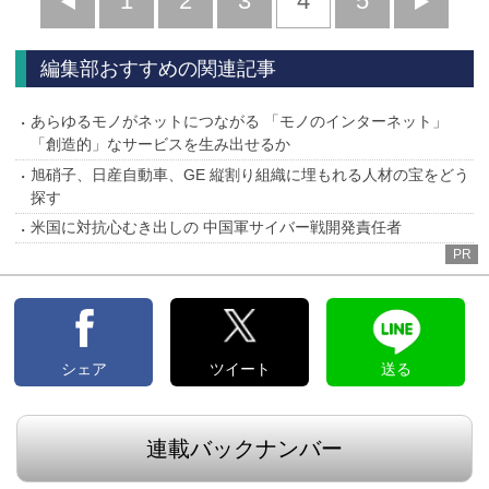
前
1
2
3
4
5
へ
へ
編集部おすすめの関連記事
あらゆるモノがネットにつながる 「モノのインターネット」
「創造的」なサービスを生み出せるか
旭硝子、日産自動車、GE 縦割り組織に埋もれる人材の宝をどう
探す
米国に対抗心むき出しの 中国軍サイバー戦開発責任者
PR
シェア
ツイート
送る
連載バックナンバー