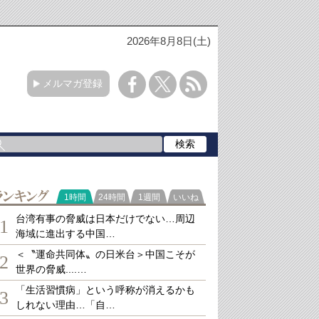
2026年8月8日(土)
メルマガ登録
ランキング
1時間
24時間
1週間
いいね
台湾有事の脅威は日本だけでない…周辺
1
海域に進出する中国…
＜〝運命共同体〟の日米台＞中国こそが
2
世界の脅威....…
「生活習慣病」という呼称が消えるかも
3
しれない理由…「自…