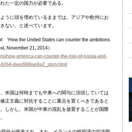
られた一定の国力が必要である。
ように頭を埋めているままでは、アジアや欧州にお
できない、と述べています。
ow the United States can counter the ambitions
ost, November 21, 2014）
ns/how-america-can-counter-the-rise-of-russia-and-
4-8264-deed989ae9a2_story.html
、米国は何時までも中東への関与に没頭していては
の修正主義に対抗することに重点を置くべきであると
す。しかし、米国が中東の混乱を放置することが国際
ん。
の辞任が発表され、また、イランとの核協議の交渉期