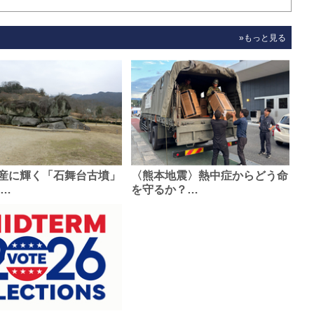
»もっと見る
産に輝く「石舞台古墳」
〈熊本地震〉熱中症からどう命
0…
を守るか？…