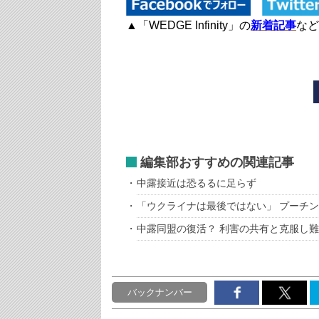
▲「WEDGE Infinity」の
新着記事
など
編集部おすすめの関連記事
中露接近は恐るるに足らず
「ウクライナは最後ではない」 プーチ
中露同盟の復活？ 利害の共有と克服し
バックナンバー