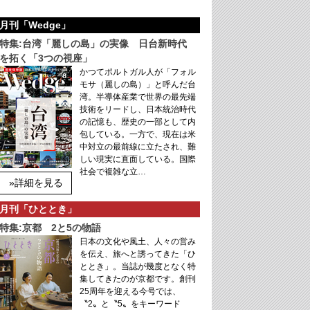
月刊「Wedge」
特集:台湾「麗しの島」の実像 日台新時代
を拓く「3つの視座」
かつてポルトガル人が「フォル
モサ（麗しの島）」と呼んだ台
湾。半導体産業で世界の最先端
技術をリードし、日本統治時代
の記憶も、歴史の一部として内
包している。一方で、現在は米
中対立の最前線に立たされ、難
しい現実に直面している。国際
社会で複雑な立…
»詳細を見る
月刊「ひととき」
特集:京都 2と5の物語
日本の文化や風土、人々の営み
を伝え、旅へと誘ってきた「ひ
ととき」。当誌が幾度となく特
集してきたのが京都です。創刊
25周年を迎える今号では、
〝2〟と〝5〟をキーワード