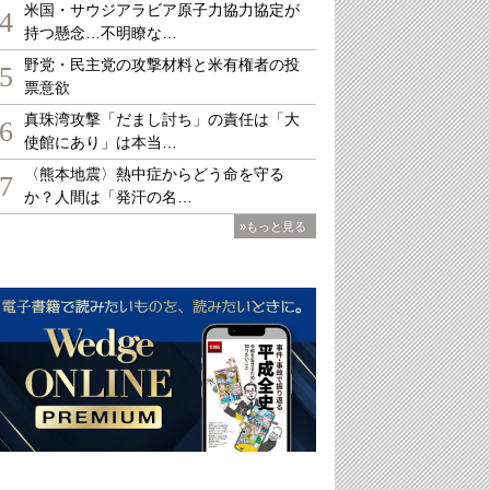
米国・サウジアラビア原子力協力協定が
4
持つ懸念…不明瞭な…
野党・民主党の攻撃材料と米有権者の投
5
票意欲
真珠湾攻撃「だまし討ち」の責任は「大
6
使館にあり」は本当…
〈熊本地震〉熱中症からどう命を守る
7
か？人間は「発汗の名…
»もっと見る