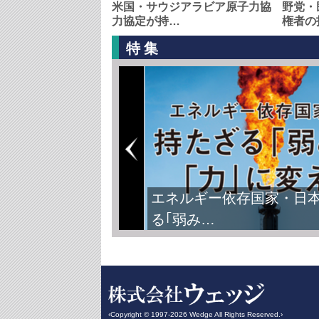
米国・サウジアラビア原子力協
野党・
力協定が持…
権者の
特集
エネルギー依存国家・日
る｢弱み…
‹Copyright © 1997-2026 Wedge All Rights Reserved.›