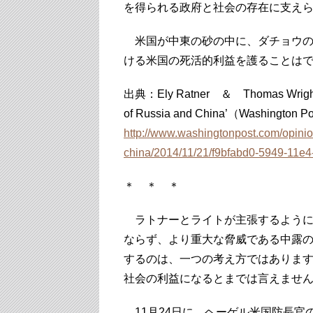
を得られる政府と社会の存在に支え
米国が中東の砂の中に、ダチョウの
ける米国の死活的利益を護ることは
出典：Ely Ratner ＆ Thomas Wright ‘H
of Russia and China’（Washington P
http://www.washingtonpost.com/opinio
china/2014/11/21/f9bfabd0-5949-11e
＊ ＊ ＊
ラトナーとライトが主張するように
ならず、より重大な脅威である中露
するのは、一つの考え方ではありま
社会の利益になるとまでは言えませ
11月24日に、ヘーゲル米国防長官