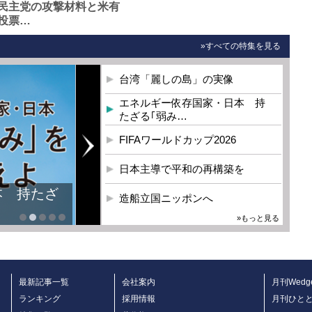
民主党の攻撃材料と米有
投票…
»すべての特集を見る
台湾「麗しの島」の実像
エネルギー依存国家・日本 持
たざる｢弱み…
FIFAワールドカップ2026
日本主導で平和の再構築を
本 持たざ
造船立国ニッポンへ
»もっと見る
最新記事一覧
会社案内
月刊Wedg
ランキング
採用情報
月刊ひと