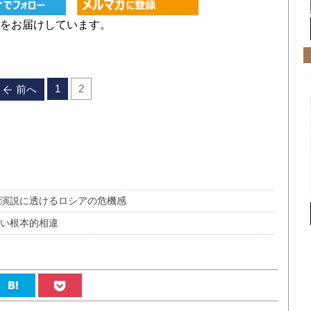
をお届けしています。
1
2
前へ
ン演説に透けるロシアの危機感
難い根本的相違