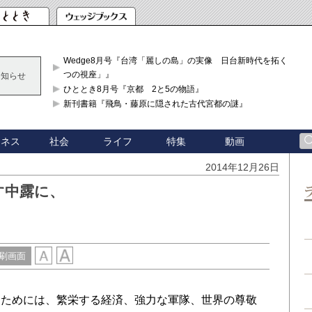
Wedge8月号『台湾「麗しの島」の実像 日台新時代を拓く「3
つの視座」』
お知らせ
ひととき8月号『京都 2と5の物語』
新刊書籍『飛鳥・藤原に隠された古代宮都の謎』
ジネス
社会
ライフ
特集
動画
2014年12月26日
す中露に、
刷画面
ためには、繁栄する経済、強力な軍隊、世界の尊敬