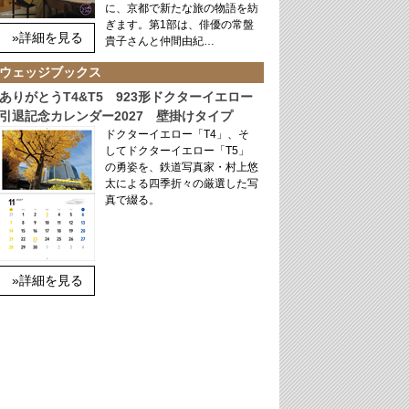
に、京都で新たな旅の物語を紡
ぎます。第1部は、俳優の常盤
»詳細を見る
貴子さんと仲間由紀…
ウェッジブックス
ありがとうT4&T5 923形ドクターイエロー
引退記念カレンダー2027 壁掛けタイプ
ドクターイエロー「T4」、そ
してドクターイエロー「T5」
の勇姿を、鉄道写真家・村上悠
太による四季折々の厳選した写
真で綴る。
»詳細を見る