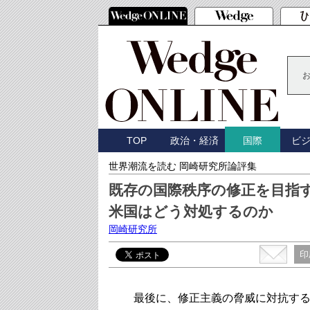
TOP
政治・経済
ビ
国際
世界潮流を読む 岡崎研究所論評集
既存の国際秩序の修正を目指
米国はどう対処するのか
岡崎研究所
印
最後に、修正主義の脅威に対抗する