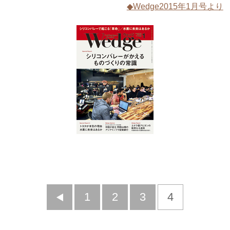
◆Wedge2015年1月号より
前
1
2
3
4
へ