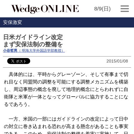
8/9(日)
安保激変
日米ガイドライン改定
まず安保法制の整備を
小谷哲男
（ 明海大学外国語学部教授）
2015/01/08
具体的には、平時からグレーゾーン、そして有事まで切
れ目なく同盟間の調整を可能にする調整メカニズムを構築
し、周辺事態の概念を廃して地理的概念にとらわれずに自
衛隊と米軍が一体となってグローバルに協力することにな
るであろう。
一方、米国の一部にはガイドラインの改定によって日中
の対立に巻き込まれる恐れが高まる懸念があることも事実
である。このため、安保法制の整備を着実に実施して、日