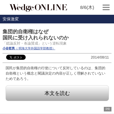
8/6(木)
安保激変
集団的自衛権はなぜ
国民に受け入れられないのか
「総論反対・各論賛成」という逆転現象
小谷哲男
（ 明海大学外国語学部教授）
2014/08/11
国民が集団的自衛権の行使について反対しているのは、集団的
自衛権という概念と閣議決定の内容が正しく理解されていない
ためであろう。
本文を読む
PR