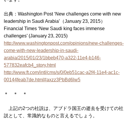
出典：Washington Post ‘New challenges come with new
leadership in Saudi Arabia’（January 23, 2015）
Financial Times ‘New Saudi king faces immense
challenges’ (January 23, 2015)
http://www.washingtonpost.com/opinions/new-challenges-
come-with-new-leadership-in-saudi-
arabia/2015/01/23/1bbeb470-a322-11e4-b146-
577832eafcb4_story.html
http://www.ft.com/intl/cms/s/0/0eb51cac-a2f4-11e4-ac1c-
00144feab7de.html#axzz3PbBd6lw5
＊ ＊ ＊
上記の2つの社説は、アブドラ国王の逝去を受けての社
説として、常識的なものと言えるでしょう。