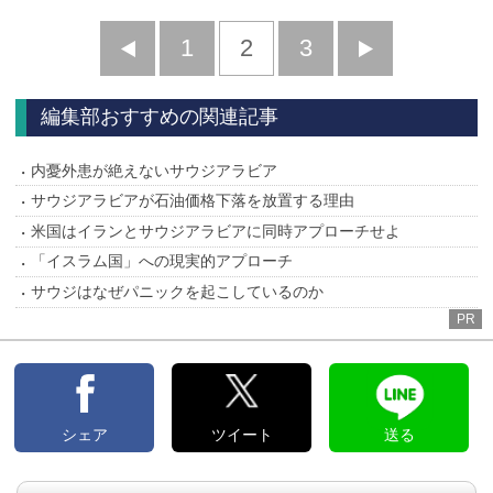
前
1
2
3
次
へ
へ
編集部おすすめの関連記事
内憂外患が絶えないサウジアラビア
サウジアラビアが石油価格下落を放置する理由
米国はイランとサウジアラビアに同時アプローチせよ
「イスラム国」への現実的アプローチ
サウジはなぜパニックを起こしているのか
PR
シェア
ツイート
送る