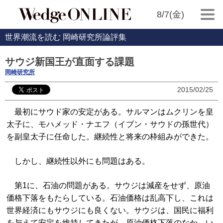
8/7(金)
世界潮流を読む 岡崎研究所論評集
サウジ新国王が直面する課題
岡崎研究所
2015/02/25
最初にサウド家の安定がある。サルマンはムクリンを皇
太子に、モハメッド・ナエフ（イブン・サウドの孫世代）
を副皇太子に任命した。継続性と将来の枠組みができた。
しかし、継続性以外にも問題はある。
第1に、石油の問題がある。サウジは減産をせず、原油
価格下落をもたらしている。石油価格は乱高下し、これは
世界経済にもサウジにも良くない。サウジは、国民に福利
を与えて安定を維持してきたが、原油価格下落のなか、い