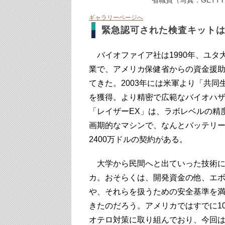
省職員（写真：GETTYI
ギャラリーページへ
緊急認可された検査キット
バイオファイア社は1990年、ユタ
業で、アメリカ保健省からの資金援
てきた。2003年には米軍より「共同
を獲得。より精密で広範なバイオハザ
「レイザーEX」は、ラボレベルの精
画期的なマシンで、なんとバッテリー
2400万ドルの契約がある。
大学から民間へと出ていった技術に
カ。おそらくは、開発資金の他、エ
や、それらを扱うための安全基準を
きたのだろう。アメリカではすでに1
オテロ対策に取り組んでおり、今回