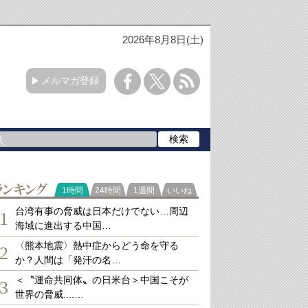
2026年8月8日(土)
メルマガ登録
ランキング
1時間
24時間
1週間
いいね
台湾有事の脅威は日本だけでない…周辺
1
海域に進出する中国…
〈熊本地震〉熱中症からどう命を守る
2
か？人間は「発汗の名…
＜〝運命共同体〟の日米台＞中国こそが
3
世界の脅威....…