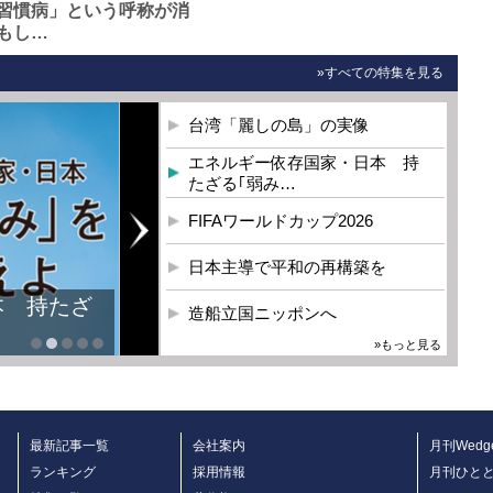
習慣病」という呼称が消
もし…
»すべての特集を見る
台湾「麗しの島」の実像
エネルギー依存国家・日本 持
たざる｢弱み…
FIFAワールドカップ2026
日本主導で平和の再構築を
本 持たざ
造船立国ニッポンへ
»もっと見る
最新記事一覧
会社案内
月刊Wedg
ランキング
採用情報
月刊ひと