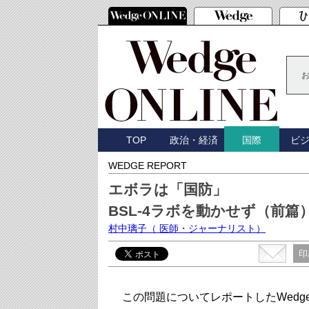
TOP
政治・経済
ビ
国際
WEDGE REPORT
エボラは「国防」
BSL-4ラボを動かせず（前篇
村中璃子
（ 医師・ジャーナリスト）
印
この問題についてレポートしたWedge