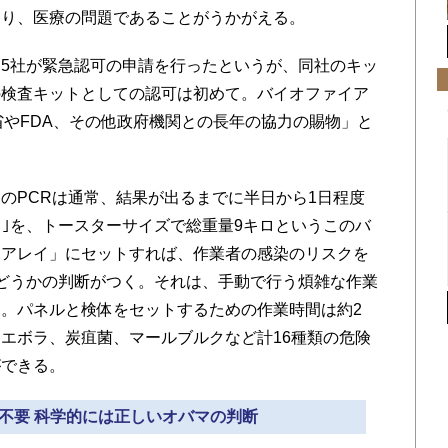
あり、医療の問題であることがうかがえる。
5社が緊急認可の申請を行ったというが、同社のキッ
の検査キットとしての認可は初めて。バイオファイア
省やFDA、その他政府機関との長年の協力の賜物」と
PCRは通常、結果が出るまでに半日から1日程度
Ｅ｣を、トースターサイズで総重量9キロというこのバ
ムアレイ」にセットすれば、作業者の感染のリスクを
どうかの判断がつく。それは、手動で行う煩雑な作業
。パネルと検体をセットするための作業時間は約2
エボラ、炭疽菌、マールブルクなど計16種類の危険
ができる。
は不要 科学的には正しいオバマの判断