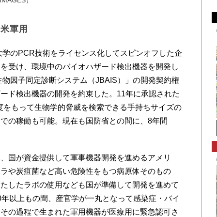
MAGES）
は米軍用
大学のPCR技術をライセンス化してスピンオフした企
助を受け、環境中のバイオハザード検出機器を開発し
生物因子同定診断システム（JBAIS）」の開発契約権
ード検出機器の開発を約束した。11年に承認された
度をもって生物学的脅威を検索できる手持ちサイズの
での稼働も可能。現在も国防省との間に、8年間
、国が資金提供して軍事機器開発を進めるアメリ
ボラや炭疽菌など高い危険性をもつ病原体そのもの
満たしたラボの使用なども国が準備して開発を進めて
0年以上もの間、産官学が一丸となって感染症・バイ
はその過程で生まれた軍用機器が医療用に緊急認可さ