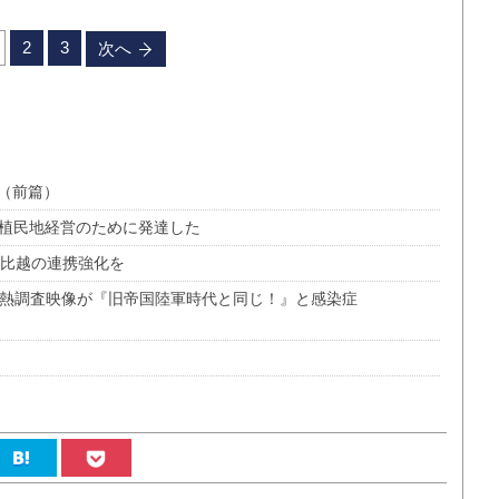
2
3
次へ
ず（前篇）
は植民地経営のために発達した
日比越の連携強化を
ング熱調査映像が『旧帝国陸軍時代と同じ！』と感染症