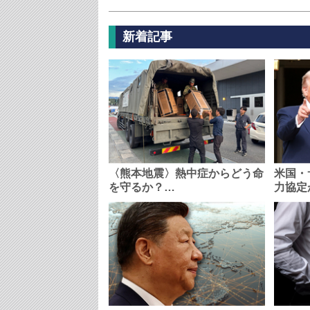
新着記事
〈熊本地震〉熱中症からどう命
米国・
を守るか？…
力協定