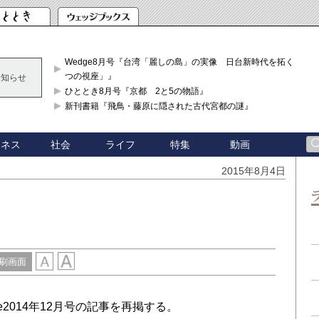
Wedge8月号『台湾「麗しの島」の実像 日台新時代を拓く「3
つの視座」』
お知らせ
ひととき8月号『京都 2と5の物語』
新刊書籍『飛鳥・藤原に隠された古代宮都の謎』
ジネス
社会
ライフ
特集
動画
2015年8月4日
）
刷画面
2014年12月号の記事を再掲する。