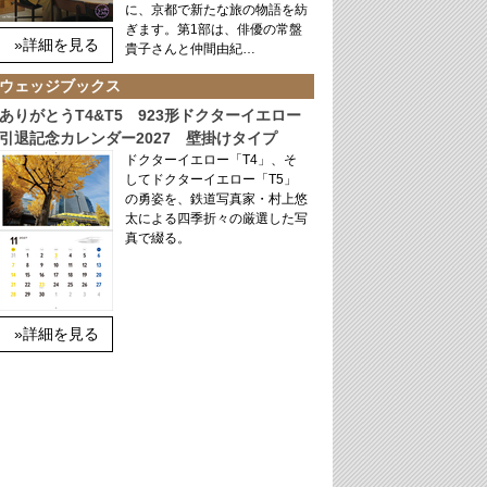
に、京都で新たな旅の物語を紡
ぎます。第1部は、俳優の常盤
»詳細を見る
貴子さんと仲間由紀…
ウェッジブックス
ありがとうT4&T5 923形ドクターイエロー
引退記念カレンダー2027 壁掛けタイプ
ドクターイエロー「T4」、そ
してドクターイエロー「T5」
の勇姿を、鉄道写真家・村上悠
太による四季折々の厳選した写
真で綴る。
»詳細を見る