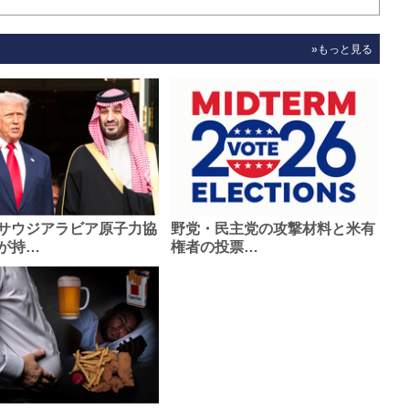
»もっと見る
サウジアラビア原子力協
野党・民主党の攻撃材料と米有
が持…
権者の投票…