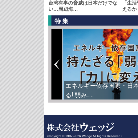
台湾有事の脅威は日本だけでな
「生活
い…周辺海…
えるか
特集
エネルギー依存国家・日
る｢弱み…
‹Copyright © 1997-2026 Wedge All Rights Reserved.›