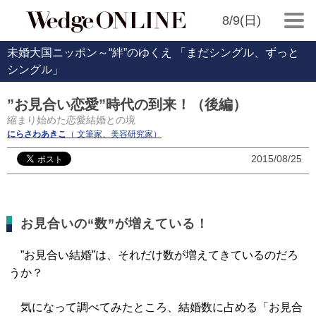
8/9(日)
未婚大国ニッポン～“絆”のゆくえ 「まだシングル、ずっと
シングル」
”お見合い恋愛”時代の到来！（後編）
縮まり始めた恋愛結婚との境
にらさわあきこ
（ 文筆家、美容研究家）
2015/08/25
お見合いの“数”が増えている！
”お見合い結婚”は、それだけ数が増えてきているのだろ
うか？
気になって調べてみたところ、結婚数に占める「お見合