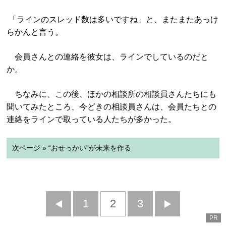
「ラインのスレッド数は多いですね」と、またまたあっけ
らかんと言う。
会員さんとの連絡を彼女は、ラインでしているのだと
か。
ちなみに、この後、ほかの相談所の相談員さんたちにも
聞いてみたところ、今どきの相談員さんは、会員たちとの
連絡をラインで取っている人たちが多かった。
次ページ » “おせっかい”が未来を作る
前
1
2
3
次
PR