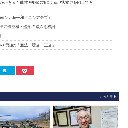
突が起きる可能性 中国の力による現状変更を阻止でき
「南シナ海平和イニシアチブ」
海里に航空機・艦船の進入を検討
オ
国の行動は「適法、穏当、正当」
»もっと見る