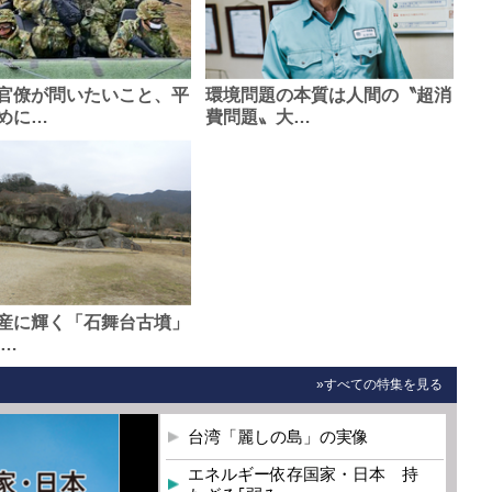
官僚が問いたいこと、平
環境問題の本質は人間の〝超消
めに…
費問題〟大…
産に輝く「石舞台古墳」
0…
»すべての特集を見る
台湾「麗しの島」の実像
エネルギー依存国家・日本 持