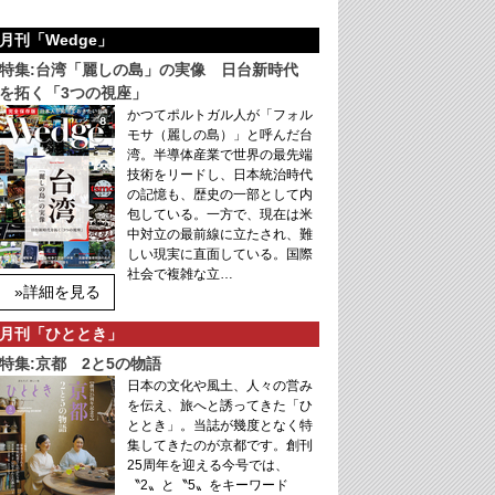
月刊「Wedge」
特集:台湾「麗しの島」の実像 日台新時代
を拓く「3つの視座」
かつてポルトガル人が「フォル
モサ（麗しの島）」と呼んだ台
湾。半導体産業で世界の最先端
技術をリードし、日本統治時代
の記憶も、歴史の一部として内
包している。一方で、現在は米
中対立の最前線に立たされ、難
しい現実に直面している。国際
社会で複雑な立…
»詳細を見る
月刊「ひととき」
特集:京都 2と5の物語
日本の文化や風土、人々の営み
を伝え、旅へと誘ってきた「ひ
ととき」。当誌が幾度となく特
集してきたのが京都です。創刊
25周年を迎える今号では、
〝2〟と〝5〟をキーワード