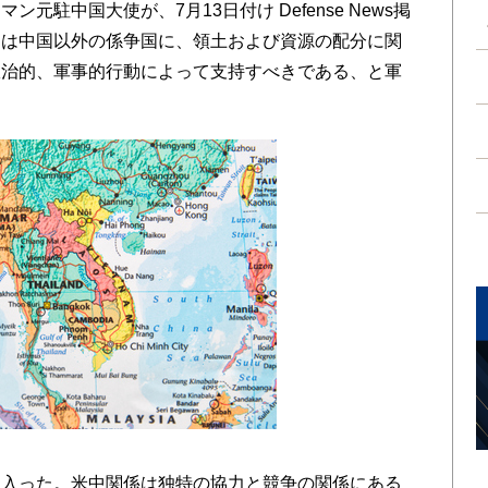
駐中国大使が、7月13日付け Defense News掲
国は中国以外の係争国に、領土および資源の配分に関
政治的、軍事的行動によって支持すべきである、と軍
。
入った。米中関係は独特の協力と競争の関係にある