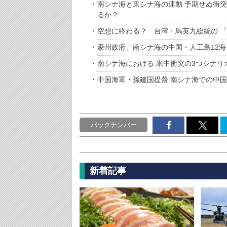
南シナ海と東シナ海の連動 予期せぬ衝
るか？
空想に終わる？ 台湾・馬英九総統の 
豪州政府、南シナ海の中国・人工島12
南シナ海における 米中衝突の3つシナリ
中国海軍・孫建国提督 南シナ海での中
バックナンバー
新着記事