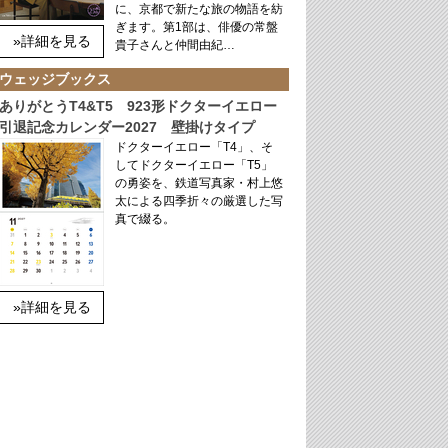
に、京都で新たな旅の物語を紡
ぎます。第1部は、俳優の常盤
»詳細を見る
貴子さんと仲間由紀…
ウェッジブックス
ありがとうT4&T5 923形ドクターイエロー
引退記念カレンダー2027 壁掛けタイプ
ドクターイエロー「T4」、そ
してドクターイエロー「T5」
の勇姿を、鉄道写真家・村上悠
太による四季折々の厳選した写
真で綴る。
»詳細を見る