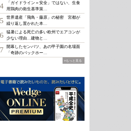
「ガイドライン＝安全」ではない、生食
4
用鶏肉の衛生基準策…
世界遺産「飛鳥・藤原」の秘密 宮都が
5
繰り返し置かれた本…
猛暑による死亡の多い欧州でエアコンが
6
少ない理由…建物と…
開幕したセンバツ、あの甲子園の名場面
7
「奇跡のバックホー…
»もっと見る