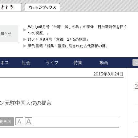
Wedge8月号『台湾「麗しの島」の実像 日台新時代を拓く「3
つの視座」』
お知らせ
ひととき8月号『京都 2と5の物語』
新刊書籍『飛鳥・藤原に隠された古代宮都の謎』
ジネス
社会
ライフ
特集
動画
2015年8月24日
ン元駐中国大使の提言
刷画面