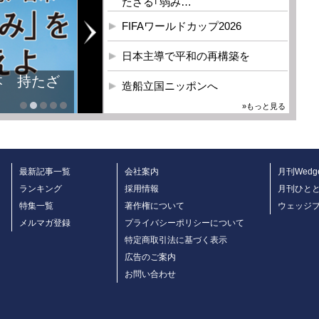
たざる｢弱み…
FIFAワールドカップ2026
日本主導で平和の再構築を
本 持たざ
造船立国ニッポンへ
»もっと見る
最新記事一覧
会社案内
月刊Wedg
ランキング
採用情報
月刊ひと
特集一覧
著作権について
ウェッジ
メルマガ登録
プライバシーポリシーについて
特定商取引法に基づく表示
広告のご案内
お問い合わせ