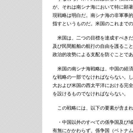
が、それは南シナ海において特に顕
現戦略は明白だ。南シナ海の非軍事
指すというものだ。米国のこれまで
米国は、二つの目標を達成すべきだ
及び民間船舶の航行の自由を護るこ
政治的攻勢による支配を防ぐことで
米国の南シナ海戦略は、中国の経済
な戦略の一部でなければならない。
大および米国の西太平洋における完
を設けるものでなければならない。
この戦略には、以下の要素が含まれ
・中国以外のすべての係争国及び域
有無にかかわらず、係争国（ベトナ