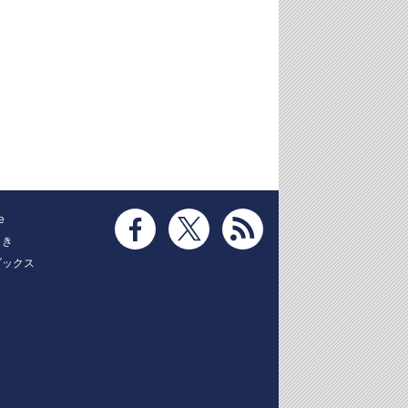
e
とき
ブックス