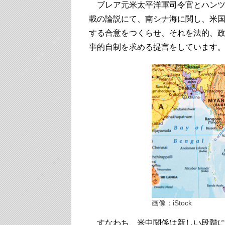
ブレア元米太平洋軍司令官とハンツマン元
載の論説にて、南シナ海に関し、米
する合意をつくらせ、それを法的、
事的自制を求める提言をしています
画像：iStock
すなわち、米中関係は新しい段階に