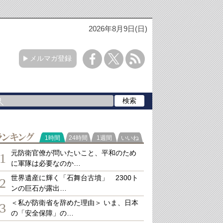
2026年8月9日(日)
メルマガ登録
ランキング
1時間
24時間
1週間
いいね
元防衛官僚が問いたいこと、平和のため
1
に軍隊は必要なのか…
世界遺産に輝く「石舞台古墳」 2300ト
2
ンの巨石が露出…
＜私が防衛省を辞めた理由＞ いま、日本
3
の「安全保障」の…