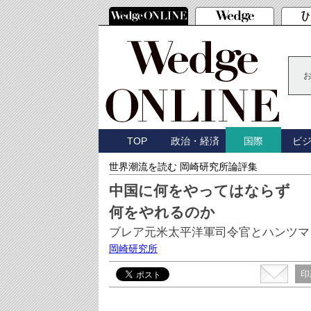
TOP
政治・経済
ビ
国際
世界潮流を読む 岡崎研究所論評集
中国に何をやってはならず
何をやれるのか
ブレア元米太平洋軍司令官とハンツマ
岡崎研究所
印