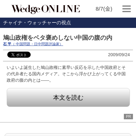
8/7(金)
チャイナ・ウォッチャーの視点
鳩山政権をベタ褒めしない中国の腹の内
石 平
（ 中国問題・日中問題評論家）
2009/09/24
いよいよ誕生した鳩山政権に素早い反応を示した中国政府とそ
の代弁者たる国内メディア。そこから浮かび上がってくる中国
政府の腹の内とは――。
本文を読む
PR