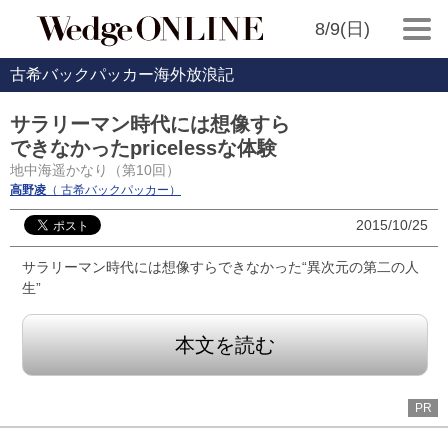
8/9(日)
古希バックパッカー海外放浪記
サラリーマン時代には想像すら
できなかったpricelessな体験
地中海遥かなり（第10回）
高野凌
（ 古希バックパッカー）
2015/10/25
サラリーマン時代には想像すらできなかった“異次元の第二の人
生”
本文を読む
PR