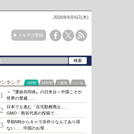
2026年8月6日(木)
メルマガ登録
ランキング
1時間
24時間
1週間
いいね
＜〝運命共同体〟の日米台＞中国こそが
1
世界の脅威....…
日本でも進む「在宅勤務廃止」、
2
GMO・熊谷代表の投稿で…
早朝5時からキャラ弁作りなんてあり得
3
ない……中国のお母…