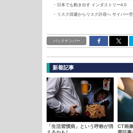
日本でも動き出す インダストリー4.0
リスク回避からリスク許容へ サイバー
バックナンバー
新着記事
「生活習慣病」という呼称が消
CT画
えるかもし…
業証書