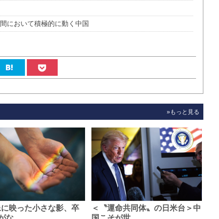
空間において積極的に動く中国
»もっと見る
像に映った小さな影、卒
＜〝運命共同体〟の日米台＞中
がな…
国こそが世…