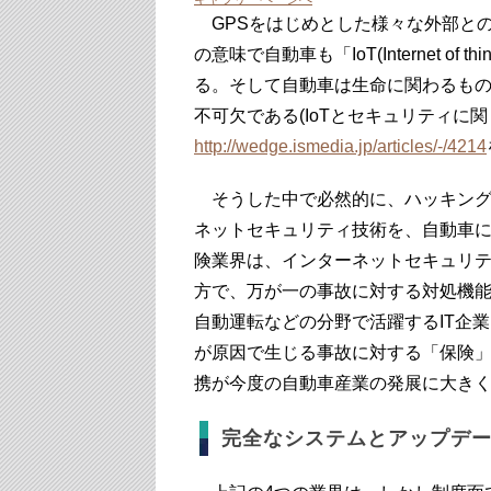
GPSをはじめとした様々な外部と
の意味で自動車も「IoT(Internet 
る。そして自動車は生命に関わるも
不可欠である(IoTとセキュリティに
http://wedge.ismedia.jp/articles/-/4214
そうした中で必然的に、ハッキング
ネットセキュリティ技術を、自動車
険業界は、インターネットセキュリ
方で、万が一の事故に対する対処機
自動運転などの分野で活躍するIT企
が原因で生じる事故に対する「保険」
携が今度の自動車産業の発展に大き
完全なシステムとアップデ