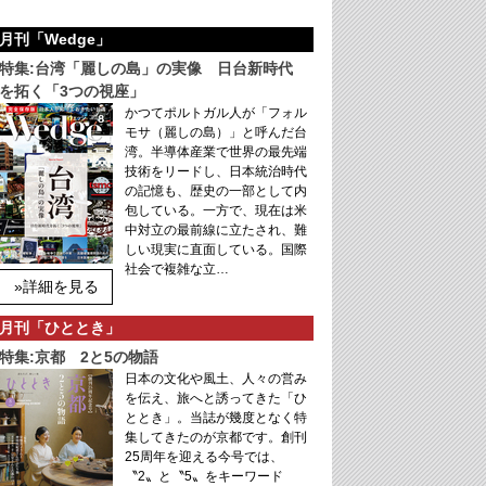
月刊「Wedge」
特集:台湾「麗しの島」の実像 日台新時代
を拓く「3つの視座」
かつてポルトガル人が「フォル
モサ（麗しの島）」と呼んだ台
湾。半導体産業で世界の最先端
技術をリードし、日本統治時代
の記憶も、歴史の一部として内
包している。一方で、現在は米
中対立の最前線に立たされ、難
しい現実に直面している。国際
社会で複雑な立…
»詳細を見る
月刊「ひととき」
特集:京都 2と5の物語
日本の文化や風土、人々の営み
を伝え、旅へと誘ってきた「ひ
ととき」。当誌が幾度となく特
集してきたのが京都です。創刊
25周年を迎える今号では、
〝2〟と〝5〟をキーワード