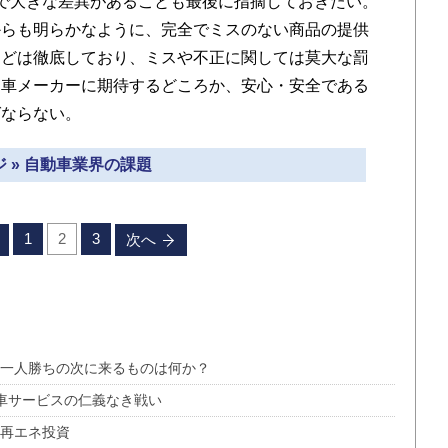
で大きな差異があることも最後に指摘しておきたい。
からも明らかなように、完全でミスのない商品の提供
などは徹底しており、ミスや不正に関しては莫大な罰
動車メーカーに期待するどころか、安心・安全である
ばならない。
 » 自動車業界の課題
1
2
3
次へ
の一人勝ちの次に来るものは何か？
配車サービスの仁義なき戦い
い再エネ投資