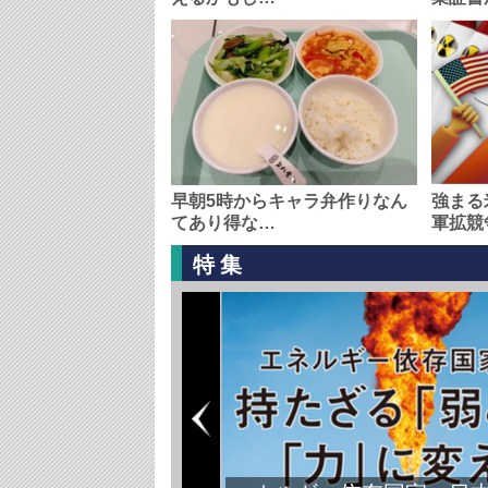
早朝5時からキャラ弁作りなん
強まる
てあり得な…
軍拡競
特集