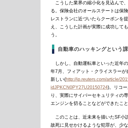
こうした業界の縮小化を見込んで、
る。保険会社のオールステートは保
レストランに近づいたらクーポンを
え、こうした計画が実際に成功して
う。
自動車のハッキングという
しかし、自動運転車といった近年のハ
年7月、フィアット・クライスラーが
新しい(
http://jp.reuters.com/article/201
idJPKCN0PY27U20150724
)。リコ
り、実際にサイバーセキュリティの
エンジンを切ることなどができたこ
このことは、近未来を描いたSF小
故死に見せかけるような犯罪が、少