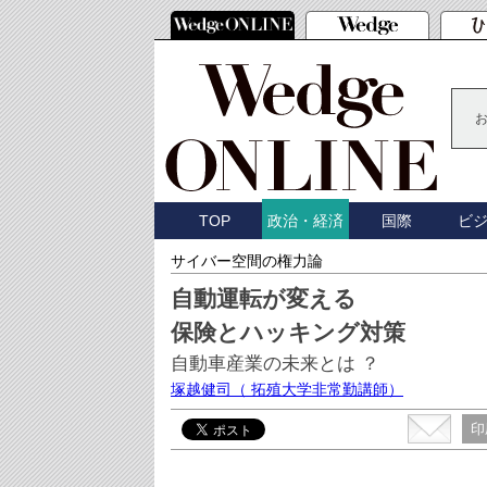
TOP
国際
ビ
政治・経済
サイバー空間の権力論
自動運転が変える
保険とハッキング対策
自動車産業の未来とは ？
塚越健司
（ 拓殖大学非常勤講師）
印