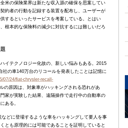
全米の保険業界は新たな収入源の確保を思案してい
険契約者の行動を記録する装置を配布し、ユーザーが
提供するといったサービスを考案している。とはい
も、根本的な保険料の減少に対抗するには難しいだろ
課題
イテクノロジー化故の、新しい悩みもある。2015
自社の車140万台のリコールを発表したことは記憶に
5/07/24/fiat-chrysler-recall-
ールの原因は、対象車がハッキングされる恐れがあ
専門家が実験した結果、遠隔操作で走行中の自動車の
とにある。
説などに登場するような車をハッキングして要人を事
なくとも原理的には可能であることを証明していると