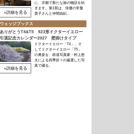
に、京都で新たな旅の物語を紡
ぎます。第1部は、俳優の常盤
»詳細を見る
貴子さんと仲間由紀…
ウェッジブックス
ありがとうT4&T5 923形ドクターイエロー
引退記念カレンダー2027 壁掛けタイプ
ドクターイエロー「T4」、そ
してドクターイエロー「T5」
の勇姿を、鉄道写真家・村上悠
太による四季折々の厳選した写
真で綴る。
»詳細を見る