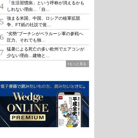
「生活習慣病」という呼称が消えるかも
4
しれない理由…「自…
強まる米国、中国、ロシアの核軍拡競
5
争、FT紙の社説で覚…
“劣勢”プーチンがベラルーシ軍の参戦へ
6
圧力、それでも独…
猛暑による死亡の多い欧州でエアコンが
7
少ない理由…建物と…
»もっと見る