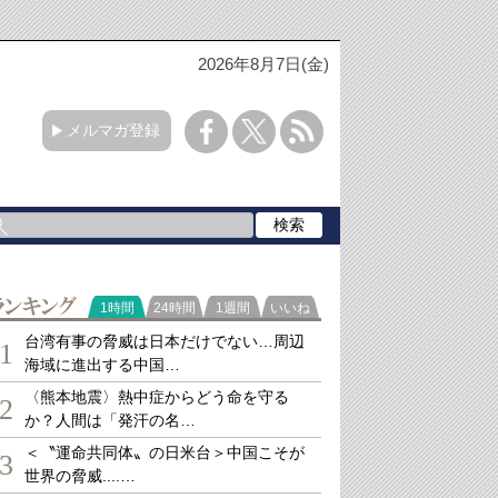
2026年8月7日(金)
メルマガ登録
ランキング
1時間
24時間
1週間
いいね
台湾有事の脅威は日本だけでない…周辺
1
海域に進出する中国…
〈熊本地震〉熱中症からどう命を守る
2
か？人間は「発汗の名…
＜〝運命共同体〟の日米台＞中国こそが
3
世界の脅威....…