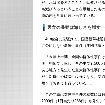
だ。水は船を運ぶことも、転覆させ
も滅びうるということを示唆したも
胸の内を見事に言い当てている。
民衆の暴動は激しさを増す
4中総会に先駆けて、国営新華社通信
に公にしない群体性事件（集団抗議
「今年上半期、全国の群体性事件は
後、初めて反転し、その中でも500
ある地方で発生した重大群体性事件
だ。対抗性や破壊性は強くなり、交
焼き打ちさえも行っている」。
この文章は群体性事件の総数には触れ
7000件（1日当たり238件）も発