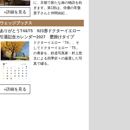
に、京都で新たな旅の物語を紡
ぎます。第1部は、俳優の常盤
»詳細を見る
貴子さんと仲間由紀…
ウェッジブックス
ありがとうT4&T5 923形ドクターイエロー
引退記念カレンダー2027 壁掛けタイプ
ドクターイエロー「T4」、そ
してドクターイエロー「T5」
の勇姿を、鉄道写真家・村上悠
太による四季折々の厳選した写
真で綴る。
»詳細を見る