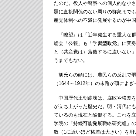
たのだ。役人や警察への個人的な小
題に直接関係のない周りの群衆まで
産党体制への不満に発展するのが中
『瞭望』は「近年発生する重大な群
総会「公報」も「学習型政党」に変
と（共産党は）落後するに違いない
うまでもない。
胡氏らの頭には、農民らの反乱で弱体化
（1644～1912年）の末路が頭によ
中国歴代王朝崩壊は、腐敗や格差を
が立ち上がった歴史だ。明・清代に
ているのも現在と酷似する。これを
学院の「持続可能発展戦略研究組」の
数（1に近いほど格差は大きい）を用