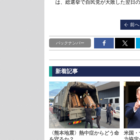
は、総選挙で自民党が大敗した翌日の
前へ
バックナンバー
新着記事
〈熊本地震〉熱中症からどう命
米国・
を守るか？…
力協定