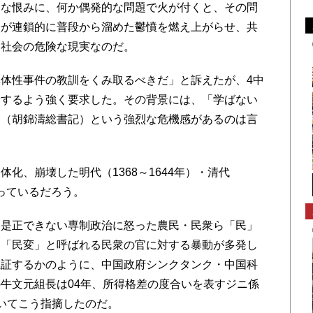
さな恨みに、何か偶発的な問題で火が付くと、その問
もが連鎖的に普段から溜めた鬱憤を燃え上がらせ、共
国社会の危険な現実なのだ。
体性事件の教訓をくみ取るべきだ」と訴えたが、4中
身するよう強く要求した。その背景には、「学ばない
」（胡錦濤総書記）という強烈な危機感があるのは言
、崩壊した明代（1368～1644年）・清代
ぎっているだろう。
是正できない専制政治に怒った農民・民衆ら「民」
も「民変」と呼ばれる民衆の官に対する暴動が多発し
立証するかのように、中国政府シンクタンク・中国科
牛文元組長は04年、所得格差の度合いを表すジニ係
いてこう指摘したのだ。