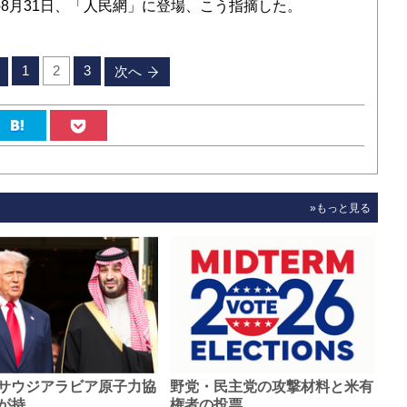
8月31日、「人民網」に登場、こう指摘した。
1
2
3
次へ
»もっと見る
サウジアラビア原子力協
野党・民主党の攻撃材料と米有
が持…
権者の投票…