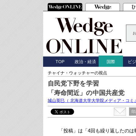
TOP
政治・経済
ビ
国際
チャイナ・ウォッチャーの視点
自民党下野を学習
「寿命間近」の中国共産党
城山英巳
（ 北海道大学大学院メディア・コミ
印
「投稿」は「4回も繰り返したのは