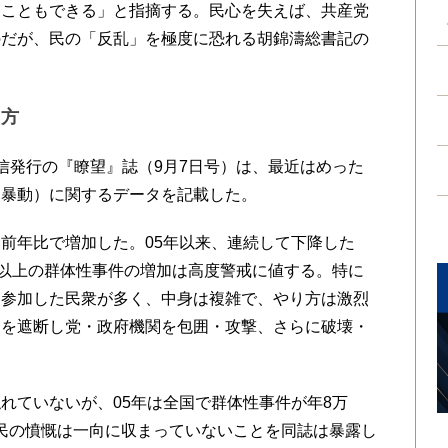
ることもできる」と指摘する。民心を失えば、共産党
のだが、民の「反乱」を極度に恐れる胡錦濤総書記の
一方
発行の『瞭望』誌（9月7日号）は、最近はめった
・暴動）に関するデータを記載した。
前年比で増加した。05年以来、連続して下降した
人以上の群体性事件の増加は高度警戒に値する。特に
は参加した民衆が多く、中身は複雑で、やり方は激烈
通を遮断し党・政府機関を包囲・攻撃、さらに破壊・
ていないが、05年は全国で群体性事件が年8万
生。民の憤慨は一向に収まっていないことを同誌は暴露し