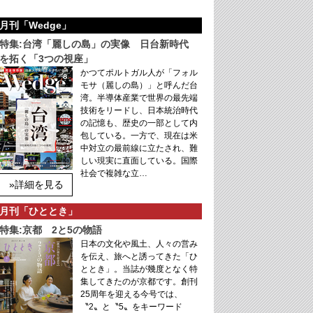
月刊「Wedge」
特集:台湾「麗しの島」の実像 日台新時代
を拓く「3つの視座」
かつてポルトガル人が「フォル
モサ（麗しの島）」と呼んだ台
湾。半導体産業で世界の最先端
技術をリードし、日本統治時代
の記憶も、歴史の一部として内
包している。一方で、現在は米
中対立の最前線に立たされ、難
しい現実に直面している。国際
社会で複雑な立…
»詳細を見る
月刊「ひととき」
特集:京都 2と5の物語
日本の文化や風土、人々の営み
を伝え、旅へと誘ってきた「ひ
ととき」。当誌が幾度となく特
集してきたのが京都です。創刊
25周年を迎える今号では、
〝2〟と〝5〟をキーワード