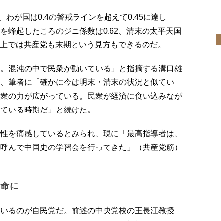
、わが国は0.4の警戒ラインを超えて0.45に達し
を蜂起したころのジニ係数は0.62、清末の太平天国
字の上では共産党も末期という見方もできるのだ。
。混沌の中で民衆が動いている」と指摘する溝口雄
は、筆者に「確かに今は明末・清末の状況と似てい
民衆の力が広がっている。民衆が経済に食い込みなが
えている時期だ」と続けた。
性を痛感しているとみられ、現に「最高指導者は、
を呼んで中国史の学習会を行ってきた」（共産党筋）
運命に
いるのが自民党だ。前述の中央党校の王長江教授