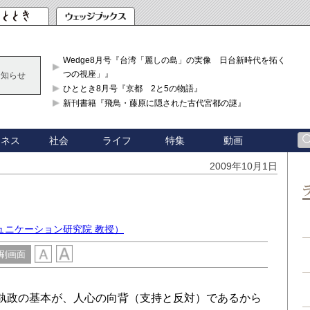
Wedge8月号『台湾「麗しの島」の実像 日台新時代を拓く「3
つの視座」』
お知らせ
ひととき8月号『京都 2と5の物語』
新刊書籍『飛鳥・藤原に隠された古代宮都の謎』
ジネス
社会
ライフ
特集
動画
2009年10月1日
ュニケーション研究院 教授）
刷画面
執政の基本が、人心の向背（支持と反対）であるから