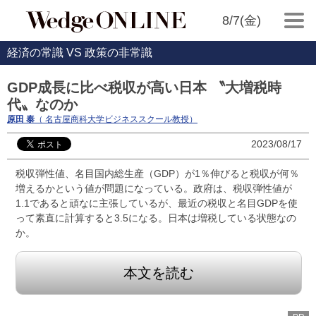
8/7(金)
経済の常識 VS 政策の非常識
GDP成長に比べ税収が高い日本 〝大増税時
代〟なのか
原田 泰
（ 名古屋商科大学ビジネススクール教授）
2023/08/17
税収弾性値、名目国内総生産（GDP）が1％伸びると税収が何％
増えるかという値が問題になっている。政府は、税収弾性値が
1.1であると頑なに主張しているが、最近の税収と名目GDPを使
って素直に計算すると3.5になる。日本は増税している状態なの
か。
本文を読む