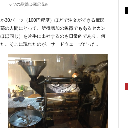
い
ッソの品質は保証済み
る
か30バーツ（100円程度）ほどで注文ができる庶民
市部の人間にとって、所得増加の象徴でもあるセカン
とほぼ同じ）を片手に出社するのも日常的であり、何
った。そこに現れたのが、サードウェーブだった。
栽
高
を
し
ど
で