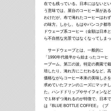
在でも残っている。日本にはないと
う意味では、屋台のコーヒー屋があ
わけだが、布で淹れたコーヒーはわず
の味方。しかし、もはやバンコク都
ドウェーブ系コーヒー（金額は日本
ら不自然な光景ではなくなってしま
サードウェーブとは、一般的に
「1990年代後半から始まったコーヒ
ーブーム、第三の波。特定の農園で
培したり、淹れ方にこだわるなど、
価格ながらコーヒー本来の美味しさ
求めていたファンのニーズにマッチ
た。ハンドドリップやサイフォンな
で１杯ずつ淹れるのが特徴で、日本
は『BLUE BOTTLE COFFEE』（ブ