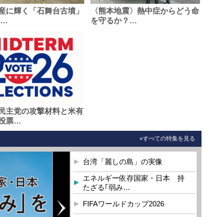
産に輝く「石舞台古墳」
〈熊本地震〉熱中症からどう命
0…
を守るか？…
民主党の攻撃材料と米有
投票…
»すべての特集を見る
台湾「麗しの島」の実像
エネルギー依存国家・日本 持
たざる｢弱み…
FIFAワールドカップ2026