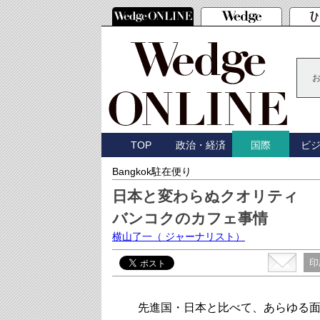
TOP
政治・経済
ビ
国際
Bangkok駐在便り
日本と変わらぬクオリティ
バンコクのカフェ事情
横山了一
（ ジャーナリスト）
印
先進国・日本と比べて、あらゆる面