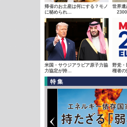
帰省のお土産は何にする？モノ
世界遺
に秘められ…
230
米国・サウジアラビア原子力協
野党・
力協定が持…
権者の
特集