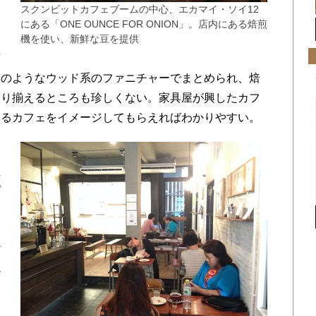
と
スクンビットカフェブームの中心、エカマイ・ソイ12
にある「ONE OUNCE FOR ONION」。店内にある焙煎
機を使い、新鮮な豆を提供
店
クのようなウッド系のファニチャーでまとめられ、焙
取り揃えるところも珍しくない。家具屋が興したカフ
あるカフェをイメージしてもらえればわかりやすい。
し
注
プ
と
ー
ど
小
も
、