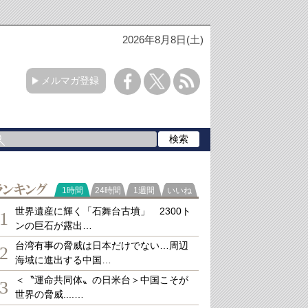
2026年8月8日(土)
メルマガ登録
ランキング
1時間
24時間
1週間
いいね
世界遺産に輝く「石舞台古墳」 2300ト
1
ンの巨石が露出…
台湾有事の脅威は日本だけでない…周辺
2
海域に進出する中国…
＜〝運命共同体〟の日米台＞中国こそが
3
世界の脅威....…