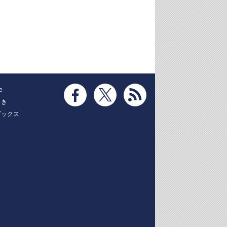
e
とき
ブックス