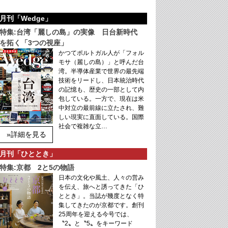
月刊「Wedge」
特集:台湾「麗しの島」の実像 日台新時代
を拓く「3つの視座」
かつてポルトガル人が「フォル
モサ（麗しの島）」と呼んだ台
湾。半導体産業で世界の最先端
技術をリードし、日本統治時代
の記憶も、歴史の一部として内
包している。一方で、現在は米
中対立の最前線に立たされ、難
しい現実に直面している。国際
社会で複雑な立…
»詳細を見る
月刊「ひととき」
特集:京都 2と5の物語
日本の文化や風土、人々の営み
を伝え、旅へと誘ってきた「ひ
ととき」。当誌が幾度となく特
集してきたのが京都です。創刊
25周年を迎える今号では、
〝2〟と〝5〟をキーワード