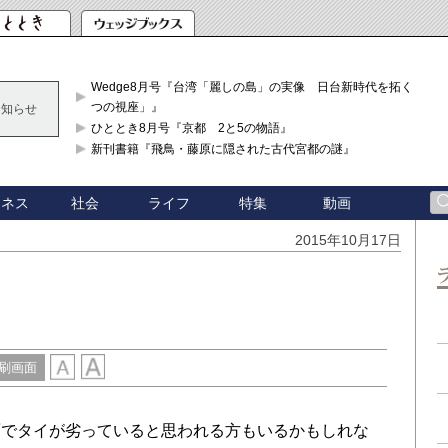
Wedge8月号『台湾「麗しの島」の実像 日台新時代を拓く「3
つの視座」』
お知らせ
ひととき8月号『京都 2と5の物語』
新刊書籍『飛鳥・藤原に隠された古代宮都の謎』
ジネス
社会
ライフ
特集
動画
2015年10月17日
刷画面
でタイが劣っていると思われる方もいるかもしれな