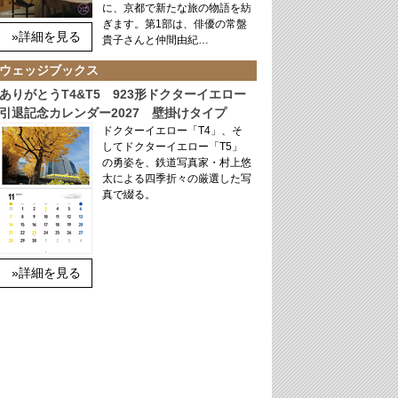
に、京都で新たな旅の物語を紡
ぎます。第1部は、俳優の常盤
»詳細を見る
貴子さんと仲間由紀…
ウェッジブックス
ありがとうT4&T5 923形ドクターイエロー
引退記念カレンダー2027 壁掛けタイプ
ドクターイエロー「T4」、そ
してドクターイエロー「T5」
の勇姿を、鉄道写真家・村上悠
太による四季折々の厳選した写
真で綴る。
»詳細を見る