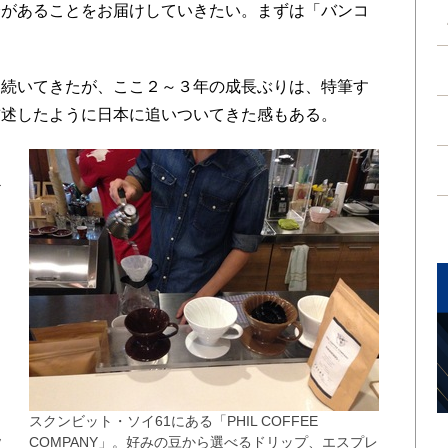
分があることをお届けしていきたい。まずは「バンコ
続いてきたが、ここ２～３年の成長ぶりは、特筆す
前述したように日本に追いついてきた感もある。
セ
ど
を
細
遂
ェ
ウ
お
スクンビット・ソイ61にある「PHIL COFFEE
現
COMPANY」。好みの豆から選べるドリップ、エスプレ