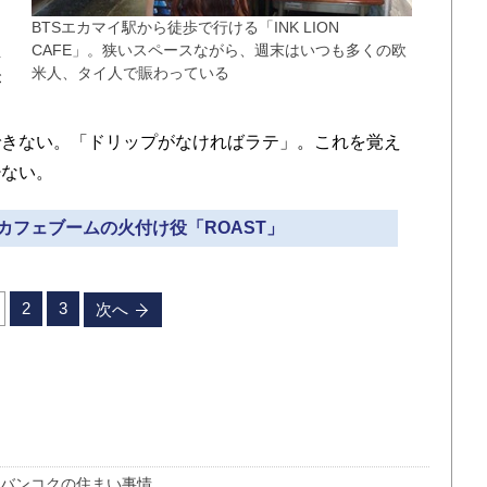
ク
BTSエカマイ駅から徒歩で行ける「INK LION
屋
CAFE」。狭いスペースながら、週末はいつも多くの欧
米人、タイ人で賑わっている
が
ヒ
できない。「ドリップがなければラテ」。これを覚え
少ない。
のカフェブームの火付け役「ROAST」
2
3
次へ
かバンコクの住まい事情