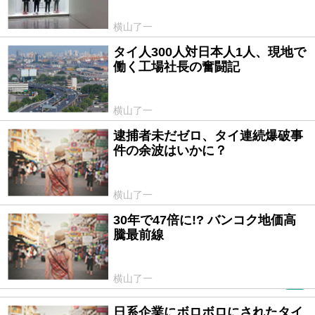
横山了一
タイ人300人対日本人1人、現地で
2016/10/22
働く工場社長の奮闘記
横山了一
逮捕者未だゼロ、タイ連続爆破事
2016/09/03
件の余波はいかに？
横山了一
30年で47倍に!? バンコク地価高
2016/06/03
騰最前線
横山了一
PR
日系企業にボロボロにされたタイ
2016/02/18