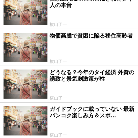
人の本音
横山了一
物価高騰で貧困に陥る移住高齢者
2016/01/29
横山了一
どうなる？今年のタイ経済 外資の
2016/01/15
誘致と景気刺激策が柱
横山了一
ガイドブックに載っていない 最新
2015/12/20
バンコク楽しみ方＆スポ…
横山了一