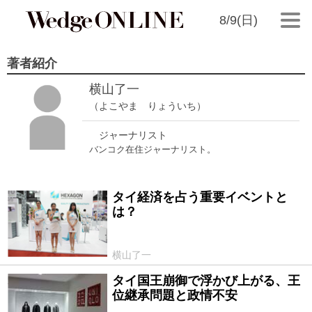
8/9(日)
著者紹介
横山了一
（よこやま りょういち）
ジャーナリスト
バンコク在住ジャーナリスト。
タイ経済を占う重要イベントと
2016/12/09
は？
横山了一
タイ国王崩御で浮かび上がる、王
2016/10/29
位継承問題と政情不安