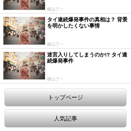
横山了一
タイ連続爆発事件の真相は？ 背景
2015/09/08
を明かしたくない事情
横山了一
迷宮入りしてしまうのか!? タイ連
2015/08/25
続爆発事件
横山了一
トップページ
人気記事