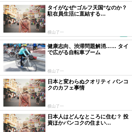
タイがなぜ“ゴルフ天国”なのか？
2015/11/29
駐在員生活に直結する…
横山了一
PR
健康志向、渋滞問題解消…… タイ
2015/11/08
で広がる自転車ブーム
横山了一
日本と変わらぬクオリティ バンコ
2015/10/17
クのカフェ事情
横山了一
日本人はどんなところに住む？ 投
2015/09/24
資ほかバンコクの住まい…