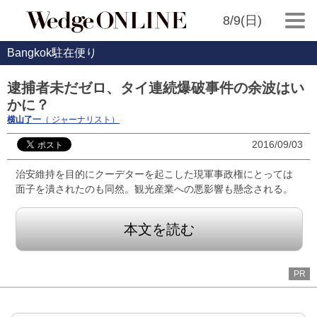
8/9(日)
Bangkok駐在便り
逮捕者未だゼロ、タイ連続爆破事件の余波はい
かに？
横山了一
（ ジャーナリスト）
2016/09/03
治安維持を目的にクーデターを起こした現軍事政権にとっては
面子を潰されたのも同然。観光産業への悪影響も懸念される。
本文を読む
PR