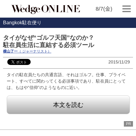
8/7(金)
Bangkok駐在便り
タイがなぜ“ゴルフ天国”なのか？
駐在員生活に直結する必須ツール
横山了一
（ ジャーナリスト）
2015/11/29
タイの駐在員たちの共通言語、それはゴルフ。仕事、プライベ
ート、すべてに関わってくる必須事項であり、駐在員にとって
は、もはや“信仰”のようなものに近い。
本文を読む
PR