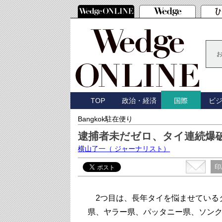
TOP
政治・経済
ビ
国際
Bangkok駐在便り
逮捕者未だゼロ、タイ連続爆
横山了一
（ ジャーナリスト）
印
2つ目は、長年タイを悩ませている
県、ヤラー県、パッタニー県、ソンク