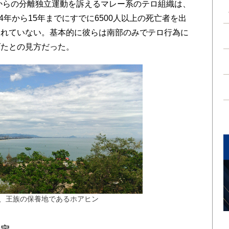
イからの分離独立運動を訴えるマレー系のテロ組織は、
4年から15年までにすでに6500人以上の死亡者を出
られていない。基本的に彼らは南部のみでテロ行為に
げたとの見方だった。
、王族の保養地であるホアヒン