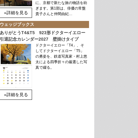
に、京都で新たな旅の物語を紡
ぎます。第1部は、俳優の常盤
»詳細を見る
貴子さんと仲間由紀…
ウェッジブックス
ありがとうT4&T5 923形ドクターイエロー
引退記念カレンダー2027 壁掛けタイプ
ドクターイエロー「T4」、そ
してドクターイエロー「T5」
の勇姿を、鉄道写真家・村上悠
太による四季折々の厳選した写
真で綴る。
»詳細を見る