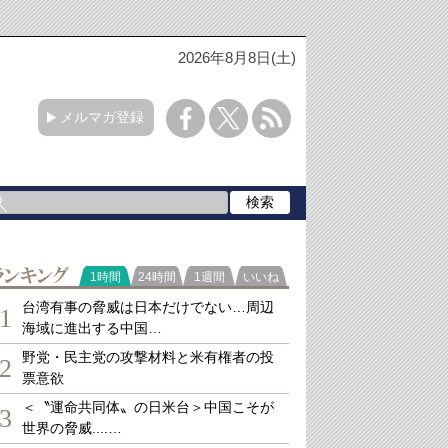
2026年8月8日(土)
メルマガ登録
ランキング
1時間
24時間
1週間
いいね
台湾有事の脅威は日本だけでない…周辺
1
海域に進出する中国…
野党・民主党の攻撃材料と米有権者の投
2
票意欲
＜〝運命共同体〟の日米台＞中国こそが
3
世界の脅威....…