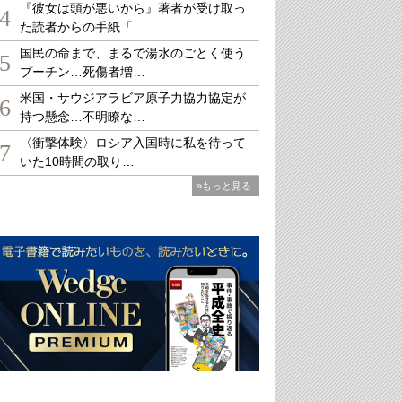
『彼女は頭が悪いから』著者が受け取っ
4
た読者からの手紙「…
国民の命まで、まるで湯水のごとく使う
5
プーチン…死傷者増…
米国・サウジアラビア原子力協力協定が
6
持つ懸念…不明瞭な…
〈衝撃体験〉ロシア入国時に私を待って
7
いた10時間の取り…
»もっと見る