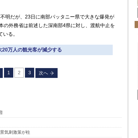
不明だが、23日に南部パッタニー県で大きな爆発が
日本の外務省は前述した深南部4県に対し、渡航中止を
ている。
最大20万人の観光客が減少する
1
2
3
次へ
音
と景気刺激策が柱