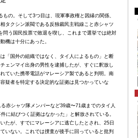
断定
るもの。そして3つ目は、現軍事政権と因縁の関係、
首相タクシン派閥である反独裁民主戦線こと赤シャツ
を問う国民投票で敗退を喫し、これまで選挙では絶対
る動機は十分にあった。
は「国外の組織ではなく、タイ人によるもの」と断
るチェンマイ出身の男性を逮捕したが、すぐに釈放し
われていた携帯電話がマレーシア製であると判明。南
、容疑者を特定する決定的な証拠は見つかっていな
る赤シャツ隊メンバーなど39歳〜71歳までのタイ人
事件に結びつく証拠はなかった」と解放されている。
ていたが、すでにマレーシアに逃亡したとされ、25日
っていない。これでは捜査が後手に回っていると批判