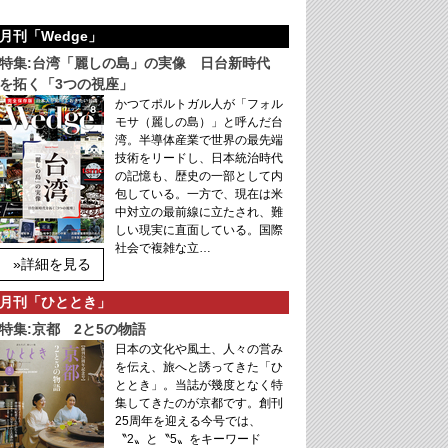
月刊「Wedge」
特集:台湾「麗しの島」の実像 日台新時代
を拓く「3つの視座」
かつてポルトガル人が「フォル
モサ（麗しの島）」と呼んだ台
湾。半導体産業で世界の最先端
技術をリードし、日本統治時代
の記憶も、歴史の一部として内
包している。一方で、現在は米
中対立の最前線に立たされ、難
しい現実に直面している。国際
社会で複雑な立…
»詳細を見る
月刊「ひととき」
特集:京都 2と5の物語
日本の文化や風土、人々の営み
を伝え、旅へと誘ってきた「ひ
ととき」。当誌が幾度となく特
集してきたのが京都です。創刊
25周年を迎える今号では、
〝2〟と〝5〟をキーワード