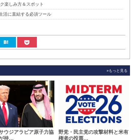
コク楽しみ方＆スポット
員生活に直結する必須ツール
»もっと見る
サウジアラビア原子力協
野党・民主党の攻撃材料と米有
が持…
権者の投票…