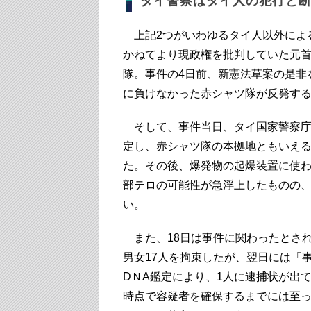
タイ警察はタイ人の犯行と
上記2つがいわゆるタイ人以外によ
かねてより現政権を批判していた元
隊。事件の4日前、新憲法草案の是非
に負けなかった赤シャツ隊が反発す
そして、事件当日、タイ国家警察庁
定し、赤シャツ隊の本拠地ともいえ
た。その後、爆発物の起爆装置に使
部テロの可能性が急浮上したものの
い。
また、18日は事件に関わったとされ
男女17人を拘束したが、翌日には「
DＮA鑑定により、1人に逮捕状が出
時点で容疑者を確保するまでには至