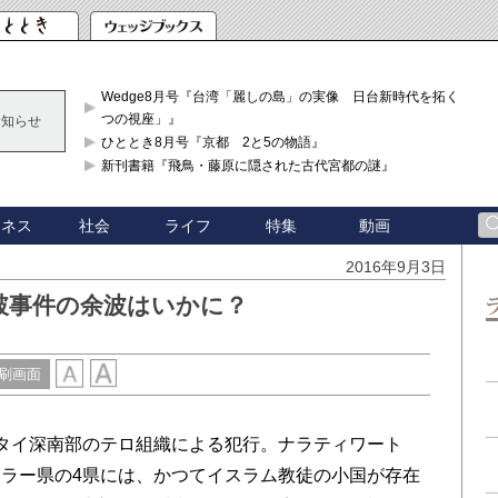
Wedge8月号『台湾「麗しの島」の実像 日台新時代を拓く「3
つの視座」』
お知らせ
ひととき8月号『京都 2と5の物語』
新刊書籍『飛鳥・藤原に隠された古代宮都の謎』
ジネス
社会
ライフ
特集
動画
2016年9月3日
破事件の余波はいかに？
刷画面
タイ深南部のテロ組織による犯行。ナラティワート
ラー県の4県には、かつてイスラム教徒の小国が存在