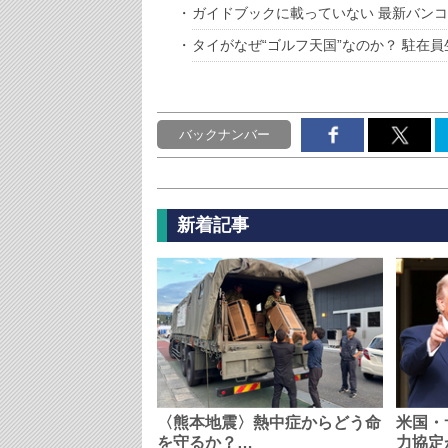
ガイドブックに載っていない 最新バン
タイがなぜ“ゴルフ天国”なのか？ 駐在
バックナンバー
新着記事
〈熊本地震〉熱中症からどう命
米国・
を守るか？…
力協定