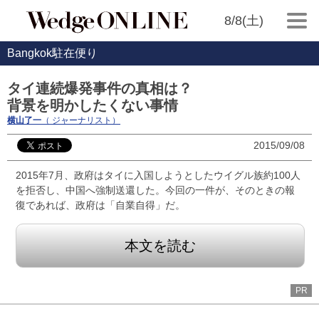
8/8(土)
Bangkok駐在便り
タイ連続爆発事件の真相は？
背景を明かしたくない事情
横山了一
（ ジャーナリスト）
2015/09/08
2015年7月、政府はタイに入国しようとしたウイグル族約100人
を拒否し、中国へ強制送還した。今回の一件が、そのときの報
復であれば、政府は「自業自得」だ。
本文を読む
PR