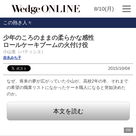
8/10(月)
この熱き人々
少年のころのままの柔らかな感性
ロールケーキブームの火付け役
小山進（パティシエ）
吉永みち子
2015/10/04
なぜ、将来の夢が広がっていた小山が、高校2年の冬、それまで
の希望の職業リストになかったケーキ職人になると突如決めた
のか。
本文を読む
PR