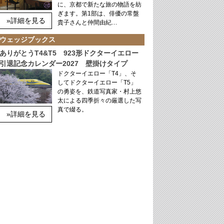
に、京都で新たな旅の物語を紡
ぎます。第1部は、俳優の常盤
»詳細を見る
貴子さんと仲間由紀…
ウェッジブックス
ありがとうT4&T5 923形ドクターイエロー
引退記念カレンダー2027 壁掛けタイプ
ドクターイエロー「T4」、そ
してドクターイエロー「T5」
の勇姿を、鉄道写真家・村上悠
太による四季折々の厳選した写
真で綴る。
»詳細を見る