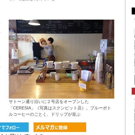
る
や
の
川
も
潮
機
そ
サトーン通り沿いに２号店をオープンした
「CERESIA」（写真はスクンビット店）。ブルーボト
ルコーヒーのごとく、ドリップが並ぶ