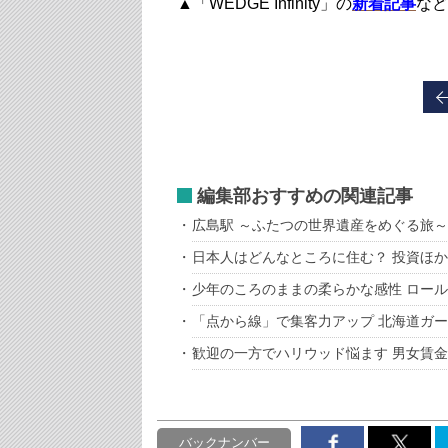
▲「WEDGE Infinity」の
新着記事
など
編集部おすすめの関連記事
広島駅 ～ふたつの世界遺産をめぐる旅～
日本人はどんなところに住む？ 投資ほ
少年のころのままの柔らかな感性 ロー
「点から線」で集客力アップ 北海道ガ
歓迎の一方でハリウッド悩ます 男女賃
バックナンバー