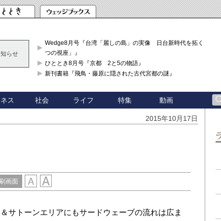
Wedge8月号『台湾「麗しの島」の実像 日台新時代を拓く「3
つの視座」』
お知らせ
ひととき8月号『京都 2と5の物語』
新刊書籍『飛鳥・藤原に隠された古代宮都の謎』
ジネス
社会
ライフ
特集
動画
2015年10月17日
刷画面
＆サトーンエリアにもサードウェーブの流れは広ま