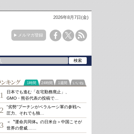
2026年8月7日(金)
メルマガ登録
ランキング
1時間
24時間
1週間
いいね
日本でも進む「在宅勤務廃止」、
1
GMO・熊谷代表の投稿で…
“劣勢”プーチンがベラルーシ軍の参戦へ
2
圧力、それでも独…
＜〝運命共同体〟の日米台＞中国こそが
3
世界の脅威....…