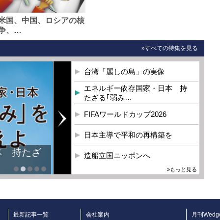
米国、中国、ロシアの核
争、…
»すべての特集を見る
台湾「麗しの島」の実像
エネルギー依存国家・日本 持
たざる｢弱み…
FIFAワールドカップ2026
日本主導で平和の再構築を
本 持たざ
造船立国ニッポンへ
»もっと見る
最新記事一覧
会社案内
月刊Wedg