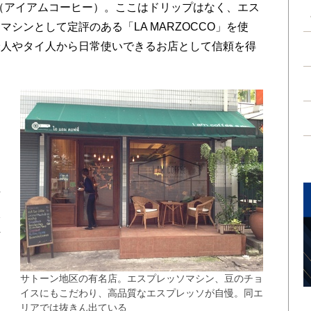
EE」（アイアムコーヒー）。ここはドリップはなく、エス
シンとして定評のある「LA MARZOCCO」を使
米人やタイ人から日常使いできるお店として信頼を得
け
々
店
本
彷
ッ
は
サトーン地区の有名店。エスプレッソマシン、豆のチョ
イスにもこだわり、高品質なエスプレッソが自慢。同エ
リアでは抜きん出ている