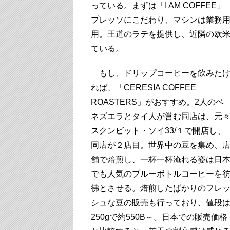
っている。まずは「I AM COFF
プレッソにこだわり、マシンは業務用マ
用。王道のラテを提供し、近隣の欧
ている。
もし、ドリップコーヒーを飲みた
れば、「CERESIA COFFEE
ROASTERS」がおすすめ。2人のベ
ネズエラとタイ人が営む同店は、元
スクンビット・ソイ33/１で開店し、
同店が２店目。世界中の豆を集め、
舗で焙煎し、一杯一杯淹れる姿は日
でも人気のブルーボトルコーヒーを
彿とさせる。焙煎したばかりのフレ
シュな豆の販売も行っており、値段
250gで約550B～。日本での販売価格