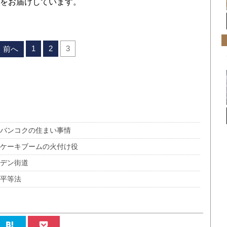
をお届けしています。
1
2
3
前へ
かバンコクの住まい事情
ルケーキブームの火付け役
ーデン街道
金平等法