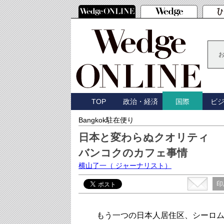
TOP
政治・経済
ビ
国際
Bangkok駐在便り
日本と変わらぬクオリティ
バンコクのカフェ事情
横山了一
（ ジャーナリスト）
印
もう一つの日本人居住区、シーロム