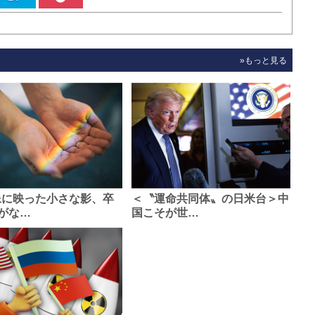
»もっと見る
像に映った小さな影、卒
＜〝運命共同体〟の日米台＞中
がな…
国こそが世…