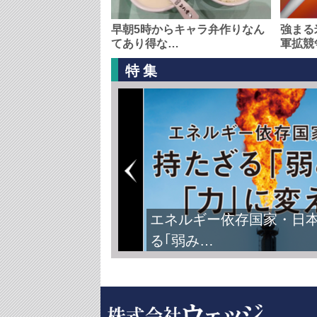
早朝5時からキャラ弁作りなん
強まる
てあり得な…
軍拡競
特集
エネルギー依存国家・日
る｢弱み…