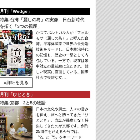
月刊「Wedge」
特集:台湾「麗しの島」の実像 日台新時代
を拓く「3つの視座」
かつてポルトガル人が「フォル
モサ（麗しの島）」と呼んだ台
湾。半導体産業で世界の最先端
技術をリードし、日本統治時代
の記憶も、歴史の一部として内
包している。一方で、現在は米
中対立の最前線に立たされ、難
しい現実に直面している。国際
社会で複雑な立…
»詳細を見る
月刊「ひととき」
特集:京都 2と5の物語
日本の文化や風土、人々の営み
を伝え、旅へと誘ってきた「ひ
ととき」。当誌が幾度となく特
集してきたのが京都です。創刊
25周年を迎える今号では、
〝2〟と〝5〟をキーワード