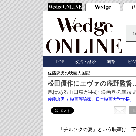
TOP
政治・経済
国際
ビ
佐藤忠男の映画人国記
松田優作にエヴァの庵野監督
風情ある山口県が生む 映画界の異端
佐藤忠男
（ 映画評論家、日本映画大学学長）
印
「チルソクの夏」という映画は、下