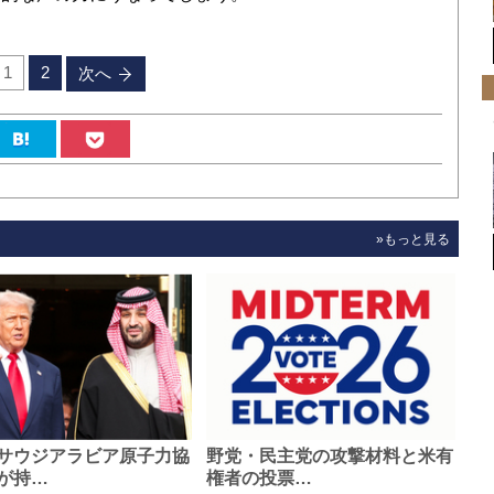
1
2
次へ
»もっと見る
サウジアラビア原子力協
野党・民主党の攻撃材料と米有
が持…
権者の投票…