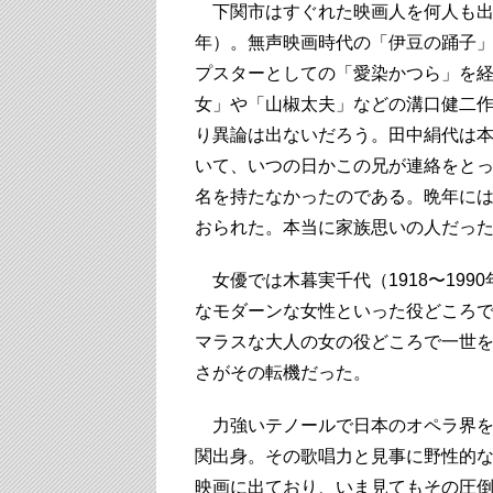
下関市はすぐれた映画人を何人も出し
年）。無声映画時代の「伊豆の踊子
プスターとしての「愛染かつら」を
女」や「山椒太夫」などの溝口健二
り異論は出ないだろう。田中絹代は
いて、いつの日かこの兄が連絡をと
名を持たなかったのである。晩年に
おられた。本当に家族思いの人だっ
女優では木暮実千代（1918〜19
なモダーンな女性といった役どころ
マラスな大人の女の役どころで一世
さがその転機だった。
力強いテノールで日本のオペラ界を代
関出身。その歌唱力と見事に野性的
映画に出ており、いま見てもその圧