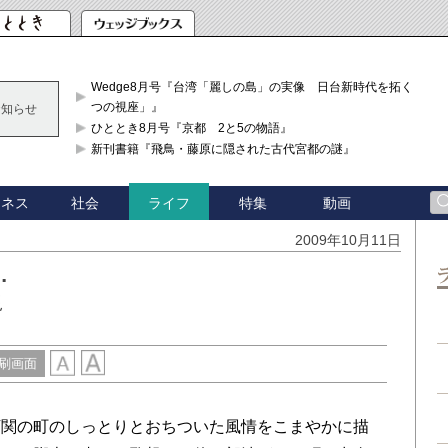
Wedge8月号『台湾「麗しの島」の実像 日台新時代を拓く「3
つの視座」』
お知らせ
ひととき8月号『京都 2と5の物語』
新刊書籍『飛鳥・藤原に隠された古代宮都の謎』
ジネス
社会
特集
動画
ライフ
2009年10月11日
…
児
刷画面
関の町のしっとりとおちついた風情をこまやかに描