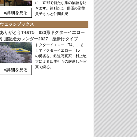
に、京都で新たな旅の物語を紡
ぎます。第1部は、俳優の常盤
»詳細を見る
貴子さんと仲間由紀…
ウェッジブックス
ありがとうT4&T5 923形ドクターイエロー
引退記念カレンダー2027 壁掛けタイプ
ドクターイエロー「T4」、そ
してドクターイエロー「T5」
の勇姿を、鉄道写真家・村上悠
太による四季折々の厳選した写
真で綴る。
»詳細を見る