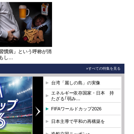
習慣病」という呼称が消
もし…
»すべての特集を見る
台湾「麗しの島」の実像
エネルギー依存国家・日本 持
たざる｢弱み…
FIFAワールドカップ2026
日本主導で平和の再構築を
造船立国ニッポンへ