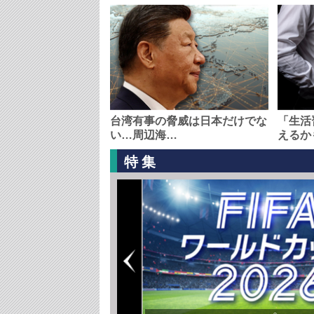
台湾有事の脅威は日本だけでな
「生活
い…周辺海…
えるか
特集