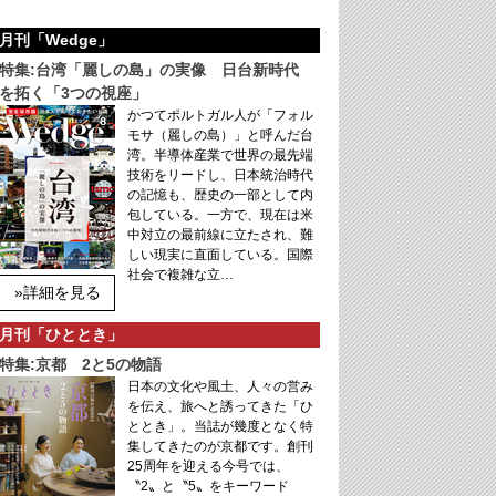
月刊「Wedge」
特集:台湾「麗しの島」の実像 日台新時代
を拓く「3つの視座」
かつてポルトガル人が「フォル
モサ（麗しの島）」と呼んだ台
湾。半導体産業で世界の最先端
技術をリードし、日本統治時代
の記憶も、歴史の一部として内
包している。一方で、現在は米
中対立の最前線に立たされ、難
しい現実に直面している。国際
社会で複雑な立…
»詳細を見る
月刊「ひととき」
特集:京都 2と5の物語
日本の文化や風土、人々の営み
を伝え、旅へと誘ってきた「ひ
ととき」。当誌が幾度となく特
集してきたのが京都です。創刊
25周年を迎える今号では、
〝2〟と〝5〟をキーワード