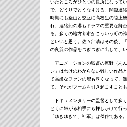
いたところがひとつの長所になって
で、どうりでとうなずける。関釜連
時期にも釜山と交互に高校生の陸上
れ、連絡船の港もドラマの重要な舞
る。多くの地方都市がこういう町の
といいと思う。佐々部清はその後、「
の良質の作品をつぎつぎに出して、
アニメーションの監督の庵野（あん
ン」はわけのわからない難しい作品
て高級なファンの層も厚くなって、
て、それがブームを引き起こすこと
ドキュメンタリーの監督として多く
とくに嫌がる相手にも押しかけて行
「ゆきゆきて、神軍」は傑作である