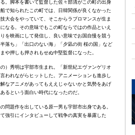
いる。脚本を書いて監督した佐々部清がこの町の出身
絡船で知られたこの町では、日韓関係が良くなかった
競技大会をやっていて、そこからラブロマンスが生ま
台になる。その意味でもこの町ならではの作品といえ
誇りを映画にして発信し、良い意味でお国自慢を競う
半落ち」「出口のない海」「夕凪の街 桜の国」など
いまや押しも押されもせぬ中堅監督になった。
の）秀明は宇部市生まれ。「新世紀エヴァンゲリオ
と言われながらヒットした。アニメーションも進歩し
難解なアニメがあってもええじゃないかと気勢をあげ
もあるという面白い時代になったのだ。
の問題作を出している原一男も宇部市出身である。
って強引にインタビューして戦争の真実を暴露した
。