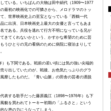
ている。いちばんの大物は田中絹代（1909〜1977
」の最初の映画化での可憐さから、メロドラマのトッ
経て、世界映画史上の至宝となっている「西鶴一代
作品に出演、日本映画史上最大の女優と言ってもあま
本名である。兵役を逃れて行方不明になっている兄が
ってきてくれないかという、かすかな希望のために芸
はもうひとりの兄の看病のために病院に寝泊まりして
た。
90年）も下関である。戦前の若い頃には気の強い尖端的
で売り出していたのが、戦後、お色気たっぷりのグラ
を風靡したものだ。「青い山脈」の田舎の芸者の洒脱
表する歌手だった藤原義江（1898〜1976年）も下
な風貌を買われてトーキー初期の「ふるさと」という
倒的な声の力にうなってしまう。