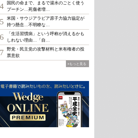
国民の命まで、まるで湯水のごとく使う
4
プーチン…死傷者増…
米国・サウジアラビア原子力協力協定が
5
持つ懸念…不明瞭な…
「生活習慣病」という呼称が消えるかも
6
しれない理由…「自…
野党・民主党の攻撃材料と米有権者の投
7
票意欲
»もっと見る