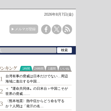
2026年8月7日(金)
メルマガ登録
ランキング
1時間
24時間
1週間
いいね
台湾有事の脅威は日本だけでない…周辺
1
海域に進出する中国…
＜〝運命共同体〟の日米台＞中国こそが
2
世界の脅威....…
〈熊本地震〉熱中症からどう命を守る
3
か？人間は「発汗の名…