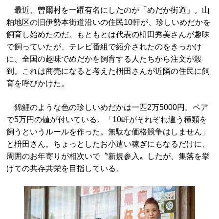
最近、曽爾村を一躍有名にしたのが「めだか街道」。山
粕地区の旧伊勢本街道沿いの住民10軒が、珍しいめだかを
飼育し始めたのだ。もともとは代表の枡田秀美さんが趣味
で飼っていたが、テレビ番組で紹介されたのをきっかけ
に、全国の趣味でめだかを飼育する人たちから注文が殺
到。これは商売になると考えた枡田さんが近隣の住民に飼
育を呼びかけた。
錦鯉のような色の珍しいめだかは一匹2万5000円。ペア
で5万円の値が付いている。「10軒がそれぞれ違う種類を
飼うというルールを作った。無駄な価格競争はしません」
と枡田さん。ちょっとしたお小遣い稼ぎにもなるだけに、
周囲のお年寄りが相次いで〝新規参入〟したが、集落を挙
げての共存共栄を目指している。