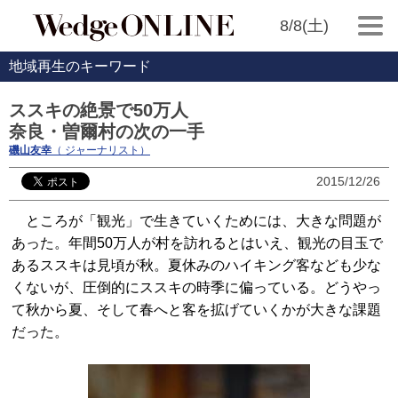
8/8(土)
地域再生のキーワード
ススキの絶景で50万人
奈良・曽爾村の次の一手
磯山友幸
（ ジャーナリスト）
2015/12/26
ところが「観光」で生きていくためには、大きな問題が
あった。年間50万人が村を訪れるとはいえ、観光の目玉で
あるススキは見頃が秋。夏休みのハイキング客なども少な
くないが、圧倒的にススキの時季に偏っている。どうやっ
て秋から夏、そして春へと客を拡げていくかが大きな課題
だった。