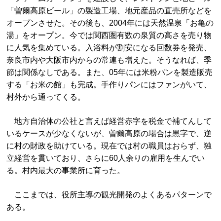
「曽爾高原ビール」の製造工場、地元産品の直売所などを
オープンさせた。その後も、2004年には天然温泉「お亀の
湯」をオープン。今では関西圏有数の泉質の高さを売り物
に人気を集めている。入浴料が割安になる回数券を発売、
奈良市内や大阪市内からの常連も増えた。そうなれば、季
節は関係なしである。また、05年には米粉パンを製造販売
する「お米の館」も完成。手作りパンにはファンがいて、
村外から通ってくる。
地方自治体の公社と言えば経営赤字を税金で補てんして
いるケースが少なくないが、曽爾高原の場合は黒字で、逆
に村の財政を助けている。現在では村の職員はおらず、独
立経営を貫いており、さらに60人余りの雇用を生んでい
る。村内最大の事業所に育った。
ここまでは、役所主導の観光開発のよくあるパターンで
ある。