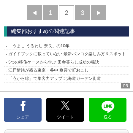
前
1
2
3
次
へ
へ
編集部おすすめの関連記事
「うまし うるわし 奈良」の10年
ガイドブックに載っていない 最新バンコク楽しみ方＆スポット
5つの移住ケースから学ぶ 田舎暮らし成功の秘訣
江戸情緒が残る東京・谷中 幽霊で町おこし
「点から線」で集客力アップ 北海道ガーデン街道
PR
シェア
ツイート
送る