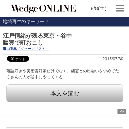
8/8(土)
地域再生のキーワード
江戸情緒が残る東京・谷中
幽霊で町おこし
磯山友幸
（ ジャーナリスト）
2015/07/30
落語好きや美術愛好家だけでなく、幽霊との出会いを求めてた
くさんの人が谷中にやってくる。
本文を読む
PR