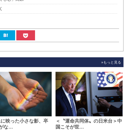
く
»もっと見る
像に映った小さな影、卒
＜〝運命共同体〟の日米台＞中
がな…
国こそが世…