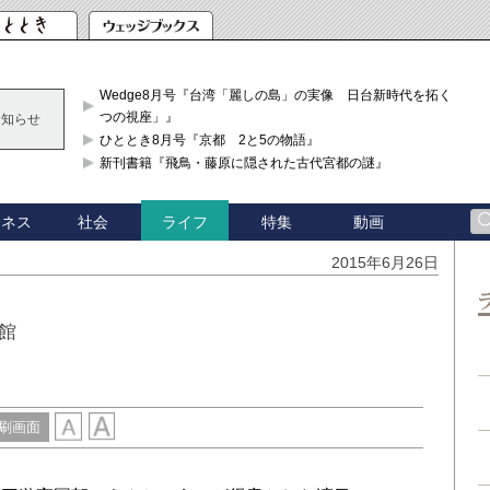
Wedge8月号『台湾「麗しの島」の実像 日台新時代を拓く「3
つの視座」』
お知らせ
ひととき8月号『京都 2と5の物語』
新刊書籍『飛鳥・藤原に隠された古代宮都の謎』
ジネス
社会
特集
動画
ライフ
2015年6月26日
館
刷画面