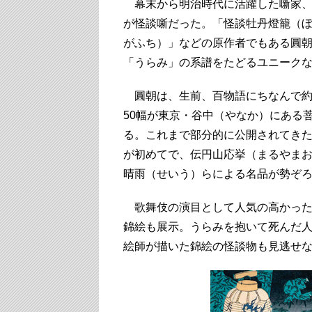
幕末から明治時代に活躍した噺家、
が怪談噺だった。「怪談牡丹燈籠（
がふち）」などの原作者でもある圓
「うらみ」の系譜をたどるユニーク
圓朝は、生前、百物語にちなんで約1
50幅が東京・谷中（やなか）にある
る。これまで部分的に公開されてき
が初めてで、伝円山応挙（まるやま
晴雨（せいう）らによる名品が勢ぞ
歌舞伎の演目として人気の高かった
錦絵も展示。うらみを抱いて死んだ
絵師が描いた錦絵の怪談物も見逃せ