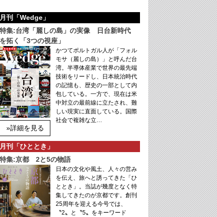
月刊「Wedge」
特集:台湾「麗しの島」の実像 日台新時代
を拓く「3つの視座」
かつてポルトガル人が「フォル
モサ（麗しの島）」と呼んだ台
湾。半導体産業で世界の最先端
技術をリードし、日本統治時代
の記憶も、歴史の一部として内
包している。一方で、現在は米
中対立の最前線に立たされ、難
しい現実に直面している。国際
社会で複雑な立…
»詳細を見る
月刊「ひととき」
特集:京都 2と5の物語
日本の文化や風土、人々の営み
を伝え、旅へと誘ってきた「ひ
ととき」。当誌が幾度となく特
集してきたのが京都です。創刊
25周年を迎える今号では、
〝2〟と〝5〟をキーワード