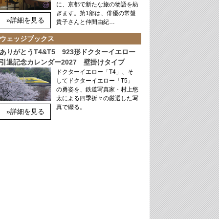
に、京都で新たな旅の物語を紡
ぎます。第1部は、俳優の常盤
»詳細を見る
貴子さんと仲間由紀…
ウェッジブックス
ありがとうT4&T5 923形ドクターイエロー
引退記念カレンダー2027 壁掛けタイプ
ドクターイエロー「T4」、そ
してドクターイエロー「T5」
の勇姿を、鉄道写真家・村上悠
太による四季折々の厳選した写
真で綴る。
»詳細を見る