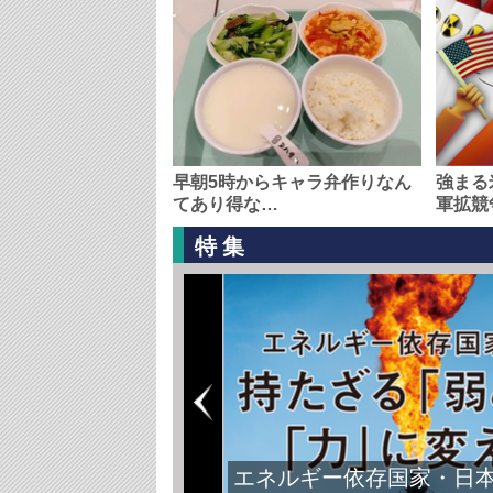
早朝5時からキャラ弁作りなん
強まる
てあり得な…
軍拡競
特集