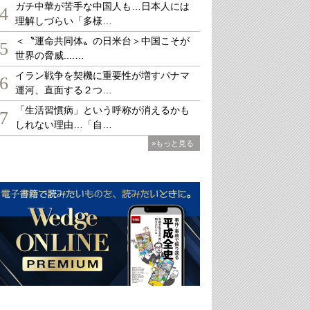
ガチ中華が苦手な中国人も…日本人には
4
理解しづらい「多様…
＜〝運命共同体〟の日米台＞中国こそが
5
世界の脅威....…
イラン戦争を契機に重要性が増すパナマ
6
運河、直面する２つ…
「生活習慣病」という呼称が消えるかも
7
しれない理由…「自…
»もっと見る