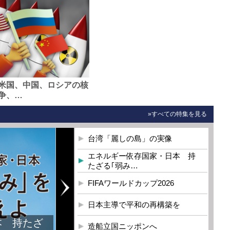
米国、中国、ロシアの核
争、…
»すべての特集を見る
台湾「麗しの島」の実像
エネルギー依存国家・日本 持
たざる｢弱み…
FIFAワールドカップ2026
日本主導で平和の再構築を
造船立国ニッポンへ