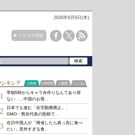
2026年8月6日(木)
メルマガ登録
ランキング
1時間
24時間
1週間
いいね
早朝5時からキャラ弁作りなんてあり得
1
ない……中国のお母…
日本でも進む「在宅勤務廃止」、
2
GMO・熊谷代表の投稿で…
在日中国人が「帰省したら真っ先に食べ
3
たい」意外すぎる食…