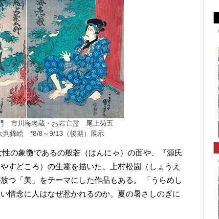
門 市川海老蔵・お岩亡霊 尾上菊五
判錦絵 *8/8～9/13（後期）展示
性の象徴であるの般若（はんにゃ）の面や、『源氏
みやすどころ）の生霊を描いた、上村松園（しょうえ
放つ「美」をテーマにした作品もある。 「うらめし
ない情念に人はなぜ惹かれるのか。夏の暑さしのぎに