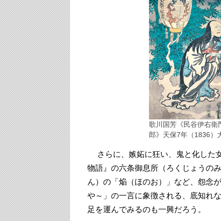
歌川国芳《民谷伊右衛
郎》天保7年（1836）大
さらに、嫉妬に狂い、鬼と化した女
物語』の六条御息所（ろくじょうの
ん）の「焔（ほのお）」など、怨念が
や～」の一言に象徴される、底知れ
足を運んでみるのも一興だろう。