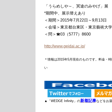
「うらめしや～、冥途のみやげ」展
*期間中、展示替えあり
＜期間＞2015年7月22日～9月13日
＜会場＞東京都台東区・東京藝術大
＜問＞☎03（5777）8600
http://www.geidai.ac.jp/
＊情報は2015年5月現在のものです。料金
い
新着記事
▲「WEDGE Infinity」の
などをお