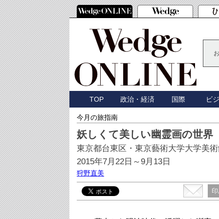
TOP
政治・経済
国際
ビ
今月の旅指南
妖しくて美しい幽霊画の世界
東京都台東区・東京藝術大学大学美術
2015年7月22日～9月13日
狩野直美
印