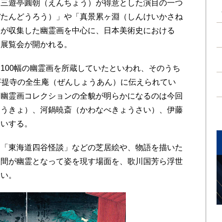
三遊亭圓朝（えんちょう）が得意とした演目の一つ
ぼたんどうろう）」や「真景累ヶ淵（しんけいかさね
朝が収集した幽霊画を中心に、日本美術史における
な展覧会が開かれる。
00幅の幽霊画を所蔵していたといわれ、そのうち
菩提寺の全生庵（ぜんしょうあん）に伝えられてい
た幽霊画コレクションの全貌が明らかになるのは今回
おうきょ）、河鍋暁斎（かわなべきょうさい）、伊藤
ろいする。
「東海道四谷怪談」などの芝居絵や、物語を描いた
人間が幽霊となって姿を現す場面を、歌川国芳ら浮世
ない。