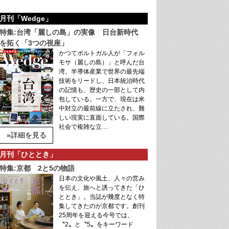
月刊「Wedge」
特集:台湾「麗しの島」の実像 日台新時代
を拓く「3つの視座」
かつてポルトガル人が「フォル
モサ（麗しの島）」と呼んだ台
湾。半導体産業で世界の最先端
技術をリードし、日本統治時代
の記憶も、歴史の一部として内
包している。一方で、現在は米
中対立の最前線に立たされ、難
しい現実に直面している。国際
社会で複雑な立…
»詳細を見る
月刊「ひととき」
特集:京都 2と5の物語
日本の文化や風土、人々の営み
を伝え、旅へと誘ってきた「ひ
ととき」。当誌が幾度となく特
集してきたのが京都です。創刊
25周年を迎える今号では、
〝2〟と〝5〟をキーワード