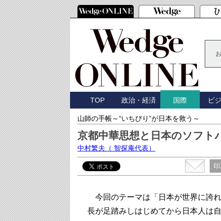
TOP
政治・経済
ビ
国際
山師の手帳～“いちびり”が日本を救う～
京都中華思想と日本のソフト
中村繁夫
（ 智探庵代表）
印
今回のテーマは「日本が世界に誇れ
長が足踏みしはじめてから日本人は