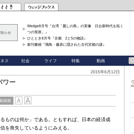
Wedge8月号『台湾「麗しの島」の実像 日台新時代を拓く「3
つの視座」』
お知らせ
ひととき8月号『京都 2と5の物語』
新刊書籍『飛鳥・藤原に隠された古代宮都の謎』
ジネス
社会
ライフ
特集
動画
2015年6月12日
パワー
刷画面
るものは何か」である。ともすれば、日本の経済成
自信を喪失しているようにみえる。