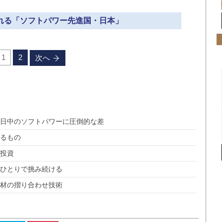
誇れる「ソフトパワー先進国・日本」
1
2
次へ
 日中のソフトパワーに圧倒的な差
いるもの
中投資
たひとりで挑み続ける
素材の摺り合わせ技術