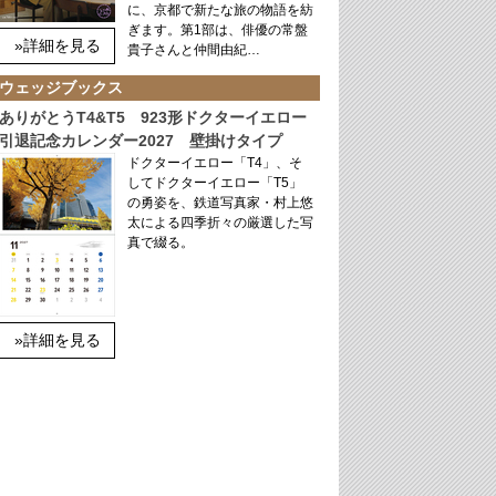
に、京都で新たな旅の物語を紡
ぎます。第1部は、俳優の常盤
»詳細を見る
貴子さんと仲間由紀…
ウェッジブックス
ありがとうT4&T5 923形ドクターイエロー
引退記念カレンダー2027 壁掛けタイプ
ドクターイエロー「T4」、そ
してドクターイエロー「T5」
の勇姿を、鉄道写真家・村上悠
太による四季折々の厳選した写
真で綴る。
»詳細を見る