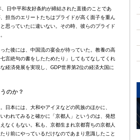
年、日中平和友好条約が締結された直後のことであ
が、担当のエリートたちはプライドが高く面子を重ん
いと思っていたに違いない。その時、彼らのプライド
た。
った後には、中国流の宴会が待っていた。教養の高
「七言絶句の書をしたためたり」してもてなしてくれ
な経済発展を実現し、GDP世界第2位の経済大国に
違うのか？
。日本には、大和やアイヌなどの民族のほかに、
ういわれてみると確かに「京都人」というのは、発想
いえなくもない。私も、京都生まれ京都育ちの京都人
当たり前にやっているだけなのであまり意識したこと