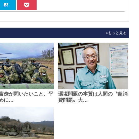
»もっと見る
官僚が問いたいこと、平
環境問題の本質は人間の〝超消
めに…
費問題〟大…