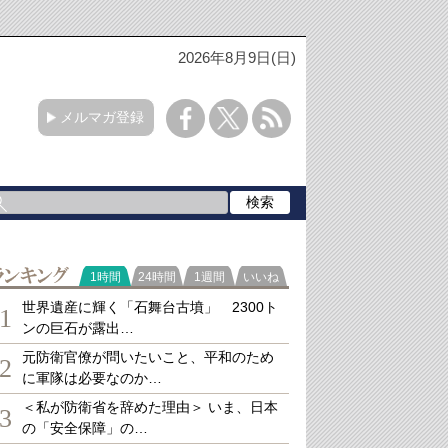
2026年8月9日(日)
メルマガ登録
ランキング
1時間
24時間
1週間
いいね
世界遺産に輝く「石舞台古墳」 2300ト
1
ンの巨石が露出…
元防衛官僚が問いたいこと、平和のため
2
に軍隊は必要なのか…
＜私が防衛省を辞めた理由＞ いま、日本
3
の「安全保障」の…