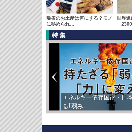
帰省のお土産は何にする？モノ
世界遺
に秘められ…
230
特集
エネルギー依存国家・日
る｢弱み…