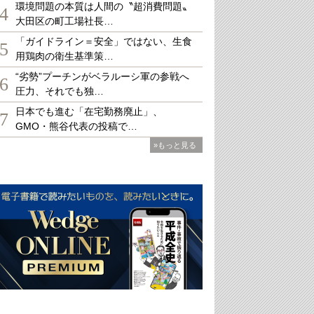
環境問題の本質は人間の〝超消費問題〟
4
大田区の町工場社長…
「ガイドライン＝安全」ではない、生食
5
用鶏肉の衛生基準策…
“劣勢”プーチンがベラルーシ軍の参戦へ
6
圧力、それでも独…
日本でも進む「在宅勤務廃止」、
7
GMO・熊谷代表の投稿で…
»もっと見る