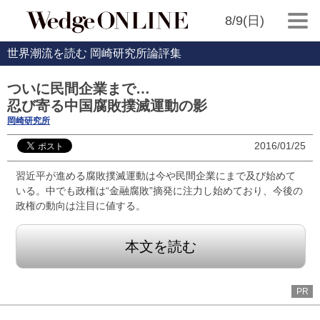
8/9(日)
世界潮流を読む 岡崎研究所論評集
ついに民間企業まで…
忍び寄る中国腐敗撲滅運動の影
岡崎研究所
2016/01/25
習近平が進める腐敗撲滅運動は今や民間企業にまで及び始めて
いる。中でも政権は“金融腐敗”摘発に注力し始めており、今後の
政権の動向は注目に値する。
本文を読む
PR