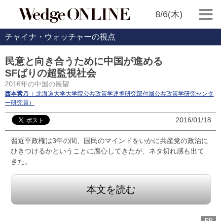
8/6(木)
チャイナ・ウォッチャーの視点
民意と向き合うために中国が進める
SFばりの超監視社会
2016年の中国の展望
西本紫乃
（ 北海道大学大学院公共政策学連携研究部付属公共政策学研究センタ
ー研究員）
2016/01/18
習近平政権は3年の間、国民のマインドをいかに共産党の政治に
ひきつけるかということに腐心してきたが、ネタ切れ感も出て
きた。
本文を読む
PR