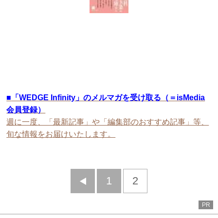
■
「WEDGE Infinity」のメルマガを受け取る（＝isMedia
会員登録）
週に一度、「最新記事」や「編集部のおすすめ記事」等、
旬な情報をお届けいたします。
前
1
2
へ
PR