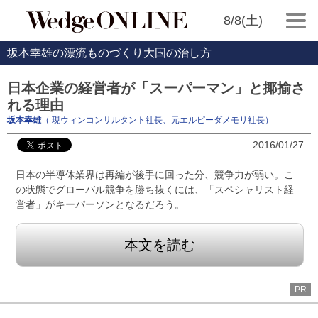
8/8(土)
坂本幸雄の漂流ものづくり大国の治し方
日本企業の経営者が「スーパーマン」と揶揄さ
れる理由
坂本幸雄
（ 現ウィンコンサルタント社長、元エルピーダメモリ社長）
2016/01/27
日本の半導体業界は再編が後手に回った分、競争力が弱い。こ
の状態でグローバル競争を勝ち抜くには、「スペシャリスト経
営者」がキーパーソンとなるだろう。
本文を読む
PR