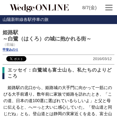
8/7(金)
山陽新幹線各駅停車の旅
姫路駅
～白鷺（はくろ）の城に抱かれる街～
（前編）
甲斐みのり
2016/03/12
エッセイ：白鷺城も富士山も、私たちのよりど
ころ
姫路駅の北口から、姫路城の大手門に向かって一筋にの
びる大手前通り。数年前に家族で姫路を訪れたとき、「こ
の道、日本の道100選に選ばれているらしいよ」と父と母
に伝えると、へーっと大いに感心していた。「登山道と同
じだね」とも。登山道とは静岡の実家近くを走る、富士山