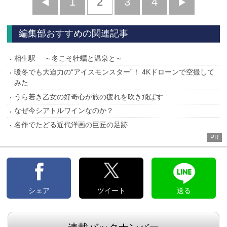
前
1
2
3
4
次
へ
へ
編集部おすすめの関連記事
相生駅 ～冬こそ牡蠣と温泉と～
暖冬でも大迫力の“アイスモンスター”！ 4Kドローンで空撮して
みた
うら若き乙女の好奇心が旅の疲れを吹き飛ばす
なぜ今シアトルワインなのか？
名作でたどる近代洋画の巨匠の足跡
PR
シェア
ツイート
送る