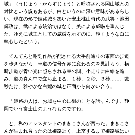
城」（うじょう・からすじょう）と呼称される岡山城との
対比という説もあるが、白というのに深い意味があるらし
い。現在の形で姫路城を築いた安土桃山時代の武将・池田
輝政は、武による統治ではなく、美による威嚇を重んじ
た。ゆえに城主としての威厳を示すのに、輝くような白に
執心したという。
てんてんと彫刻作品が配される大手前通りの東西の歩道
を歩きながら、車道の信号が赤に変わるのを見計らう。横
断歩道が青い光に照らされる束の間、小走りに白線を進
み、道の真ん中で立ち止まる。１秒、２秒、３秒……。数
秒だけ、雅やかな白鷺の城と正面から向かい合う。
「姫路の人は、お城を中心に街のことを話すんです。静
岡でいう富士山のようなものですね」
と、私のアシスタントのまきこさんが言った。まきこさ
んが生まれ育ったのは姫路近く。上京するまで姫路城はい