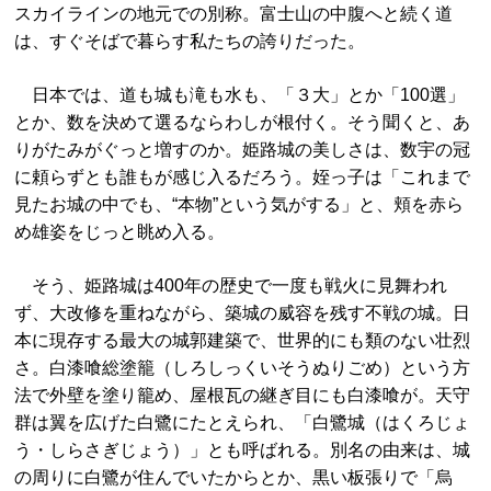
スカイラインの地元での別称。富士山の中腹へと続く道
は、すぐそばで暮らす私たちの誇りだった。
日本では、道も城も滝も水も、「３大」とか「100選」
とか、数を決めて選るならわしが根付く。そう聞くと、あ
りがたみがぐっと増すのか。姫路城の美しさは、数宇の冠
に頼らずとも誰もが感じ入るだろう。姪っ子は「これまで
見たお城の中でも、“本物”という気がする」と、頬を赤ら
め雄姿をじっと眺め入る。
そう、姫路城は400年の歴史で一度も戦火に見舞われ
ず、大改修を重ねながら、築城の威容を残す不戦の城。日
本に現存する最大の城郭建築で、世界的にも類のない壮烈
さ。白漆喰総塗籠（しろしっくいそうぬりごめ）という方
法で外壁を塗り籠め、屋根瓦の継ぎ目にも白漆喰が。天守
群は翼を広げた白鷺にたとえられ、「白鷺城（はくろじょ
う・しらさぎじょう）」とも呼ばれる。別名の由来は、城
の周りに白鷺が住んでいたからとか、黒い板張りで「烏