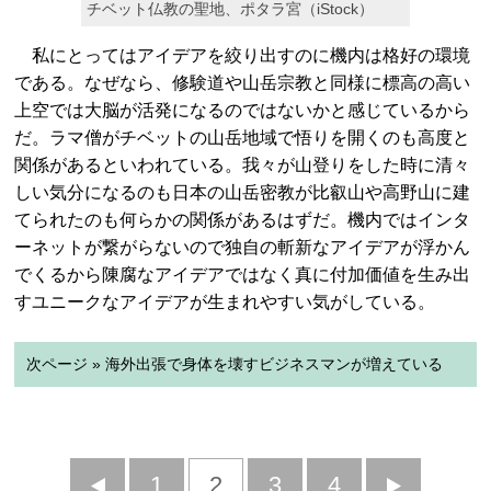
チベット仏教の聖地、ポタラ宮（iStock）
私にとってはアイデアを絞り出すのに機内は格好の環境
である。なぜなら、修験道や山岳宗教と同様に標高の高い
上空では大脳が活発になるのではないかと感じているから
だ。ラマ僧がチベットの山岳地域で悟りを開くのも高度と
関係があるといわれている。我々が山登りをした時に清々
しい気分になるのも日本の山岳密教が比叡山や高野山に建
てられたのも何らかの関係があるはずだ。機内ではインタ
ーネットが繋がらないので独自の斬新なアイデアが浮かん
でくるから陳腐なアイデアではなく真に付加価値を生み出
すユニークなアイデアが生まれやすい気がしている。
次ページ » 海外出張で身体を壊すビジネスマンが増えている
前
1
2
3
4
次