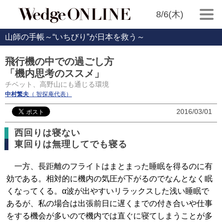
8/6(木)
山師の手帳～“いちびり”が日本を救う～
飛行機の中での過ごし方
「機内思考のススメ」
チベット、高野山にも通じる環境
中村繁夫
（ 智探庵代表）
2016/03/01
西回りは寝ない
東回りは無理してでも寝る
一方、長距離のフライトはまとまった睡眠を得るのに有
効である。相対的に機内の気圧が下がるのでなんとなく眠
くなってくる。α波が出やすいリラックスした浅い睡眠で
あるが、私の場合は出張前日に遅くまでの付き合いや仕事
をする機会が多いので機内では直ぐに寝てしまうことが多