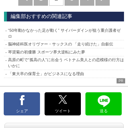
へ
へ
編集部おすすめの関連記事
“50年動かなかった足が動く” サイバーダインが狙う重介護者ゼ
ロ
脳神経科医オリヴァー・サックスの 「走り続けた」自叙伝
琴奨菊の初優勝 スポーツ界大逆転にみた夢
高原の町で“孤高の人”に出会う ベトナム美人との恋模様の行方は
いかに
「東大卒の保育士」がビジネスになる理由
PR
シェア
ツイート
送る