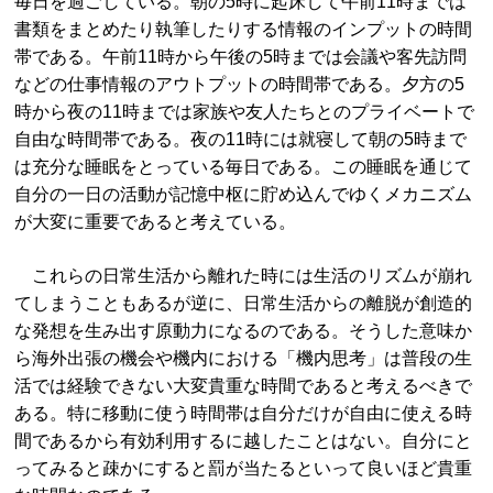
毎日を過ごしている。朝の5時に起床して午前11時までは
書類をまとめたり執筆したりする情報のインプットの時間
帯である。午前11時から午後の5時までは会議や客先訪問
などの仕事情報のアウトプットの時間帯である。夕方の5
時から夜の11時までは家族や友人たちとのプライベートで
自由な時間帯である。夜の11時には就寝して朝の5時まで
は充分な睡眠をとっている毎日である。この睡眠を通じて
自分の一日の活動が記憶中枢に貯め込んでゆくメカニズム
が大変に重要であると考えている。
これらの日常生活から離れた時には生活のリズムが崩れ
てしまうこともあるが逆に、日常生活からの離脱が創造的
な発想を生み出す原動力になるのである。そうした意味か
ら海外出張の機会や機内における「機内思考」は普段の生
活では経験できない大変貴重な時間であると考えるべきで
ある。特に移動に使う時間帯は自分だけが自由に使える時
間であるから有効利用するに越したことはない。自分にと
ってみると疎かにすると罰が当たるといって良いほど貴重