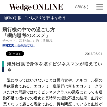
8/6(木)
山師の手帳～“いちびり”が日本を救う～
飛行機の中での過ごし方
「機内思考のススメ」
チベット、高野山にも通じる環境
中村繁夫
（ 智探庵代表）
2016/03/01
海外出張で身体を壊すビジネスマンが増えてい
る
逆にやってはいけないことは機内食や、アルコール類の
暴飲暴食である。エコノミー症候群は何もエコノミークラ
スだけの問題ではなくビジネスクラスの乗客にとっても運
動不足で機内での過食と長時間の運動不足の結果、血行が
悪くなって起こる現象である。長時間座っていると血栓が