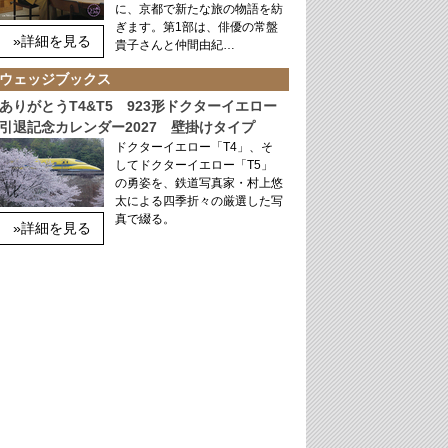
に、京都で新たな旅の物語を紡
ぎます。第1部は、俳優の常盤
»詳細を見る
貴子さんと仲間由紀…
ウェッジブックス
ありがとうT4&T5 923形ドクターイエロー
引退記念カレンダー2027 壁掛けタイプ
ドクターイエロー「T4」、そ
してドクターイエロー「T5」
の勇姿を、鉄道写真家・村上悠
太による四季折々の厳選した写
真で綴る。
»詳細を見る