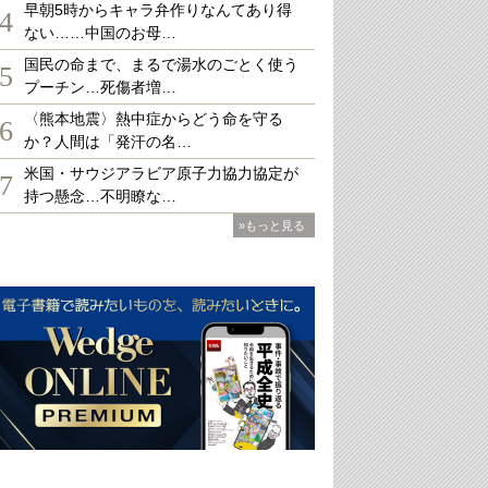
早朝5時からキャラ弁作りなんてあり得
4
ない……中国のお母…
国民の命まで、まるで湯水のごとく使う
5
プーチン…死傷者増…
〈熊本地震〉熱中症からどう命を守る
6
か？人間は「発汗の名…
米国・サウジアラビア原子力協力協定が
7
持つ懸念…不明瞭な…
»もっと見る