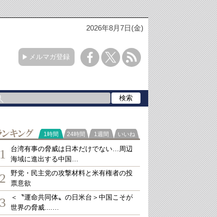
2026年8月7日(金)
メルマガ登録
ランキング
1時間
24時間
1週間
いいね
台湾有事の脅威は日本だけでない…周辺
1
海域に進出する中国…
野党・民主党の攻撃材料と米有権者の投
2
票意欲
＜〝運命共同体〟の日米台＞中国こそが
3
世界の脅威....…