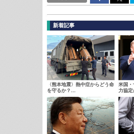
新着記事
〈熊本地震〉熱中症からどう命
米国・
を守るか？…
力協定