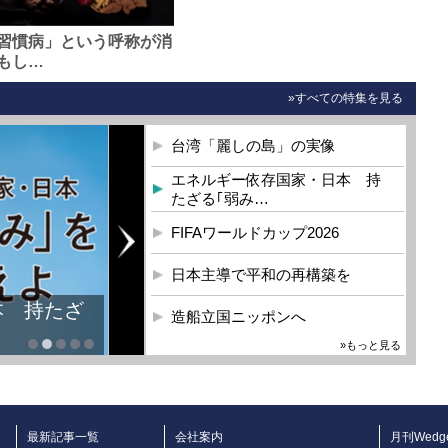
習慣病」という呼称が消
もし…
»すべての特集を見る
台湾「麗しの島」の実像
エネルギー依存国家・日本 持
たざる｢弱み…
FIFAワールドカップ2026
日本主導で平和の再構築を
本 持たざ
造船立国ニッポンへ
»もっと見る
最新記事一覧
会社案内
月刊Wedg