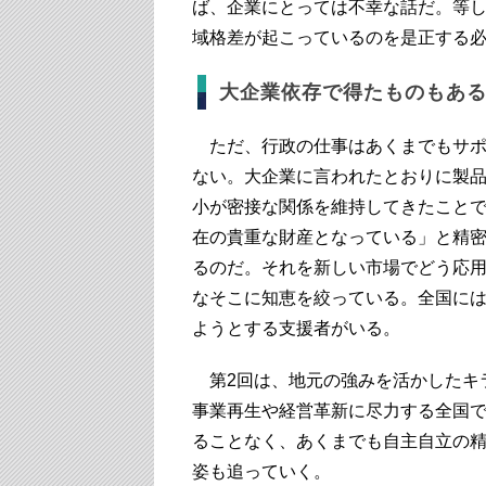
ば、企業にとっては不幸な話だ。等
域格差が起こっているのを是正する
大企業依存で得たものもあ
ただ、行政の仕事はあくまでもサポ
ない。大企業に言われたとおりに製
小が密接な関係を維持してきたこと
在の貴重な財産となっている」と精
るのだ。それを新しい市場でどう応
なそこに知恵を絞っている。全国に
ようとする支援者がいる。
第2回は、地元の強みを活かしたキ
事業再生や経営革新に尽力する全国で
ることなく、あくまでも自主自立の
姿も追っていく。