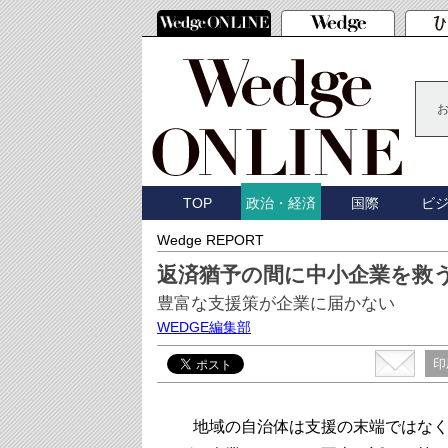
TOP
国際
ビ
政治・経済
Wedge REPORT
返済猶予の間に中小企業を救
豊富な支援策が企業に届かない
WEDGE編集部
印
地域の自治体は支援の末端ではなく