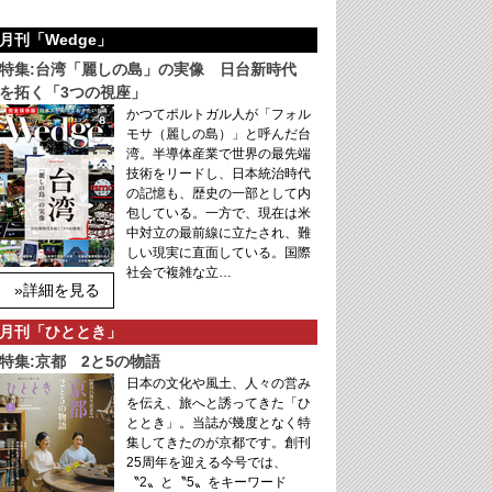
月刊「Wedge」
特集:台湾「麗しの島」の実像 日台新時代
を拓く「3つの視座」
かつてポルトガル人が「フォル
モサ（麗しの島）」と呼んだ台
湾。半導体産業で世界の最先端
技術をリードし、日本統治時代
の記憶も、歴史の一部として内
包している。一方で、現在は米
中対立の最前線に立たされ、難
しい現実に直面している。国際
社会で複雑な立…
»詳細を見る
月刊「ひととき」
特集:京都 2と5の物語
日本の文化や風土、人々の営み
を伝え、旅へと誘ってきた「ひ
ととき」。当誌が幾度となく特
集してきたのが京都です。創刊
25周年を迎える今号では、
〝2〟と〝5〟をキーワード