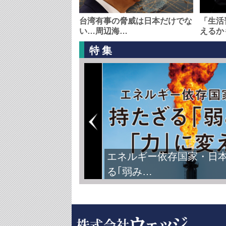
台湾有事の脅威は日本だけでな
「生活
い…周辺海…
えるか
特集
エネルギー依存国家・日
る｢弱み…