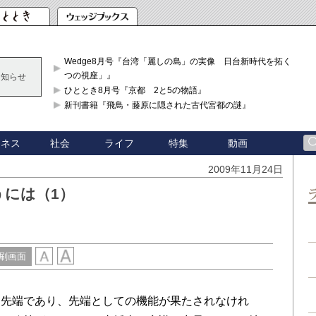
Wedge8月号『台湾「麗しの島」の実像 日台新時代を拓く「3
つの視座」』
お知らせ
ひととき8月号『京都 2と5の物語』
新刊書籍『飛鳥・藤原に隠された古代宮都の謎』
ジネス
社会
ライフ
特集
動画
2009年11月24日
うには（1）
刷画面
先端であり、先端としての機能が果たされなけれ