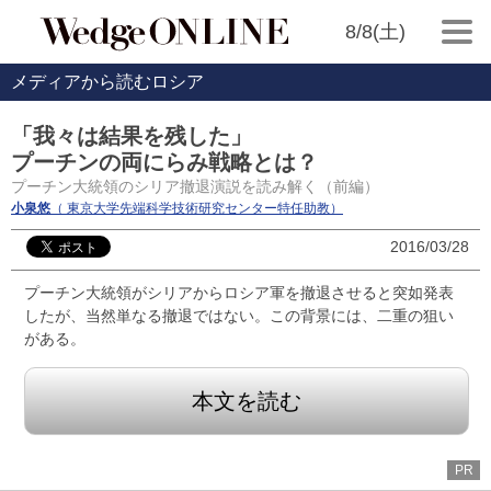
8/8(土)
メディアから読むロシア
「我々は結果を残した」
プーチンの両にらみ戦略とは？
プーチン大統領のシリア撤退演説を読み解く（前編）
小泉悠
（ 東京大学先端科学技術研究センター特任助教）
2016/03/28
プーチン大統領がシリアからロシア軍を撤退させると突如発表
したが、当然単なる撤退ではない。この背景には、二重の狙い
がある。
本文を読む
PR