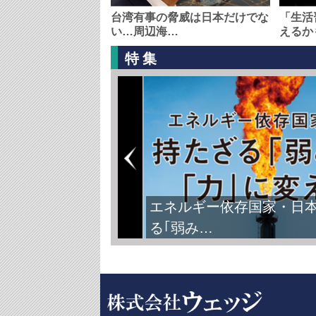
台湾有事の脅威は日本だけでな
「生活
い…周辺海…
えるか
特集
エネルギー依存国家・日
る｢弱み…