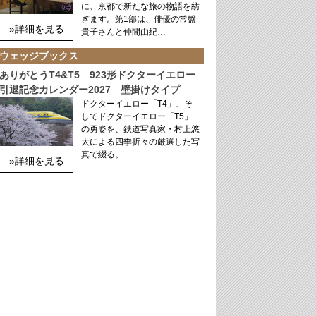
に、京都で新たな旅の物語を紡
ぎます。第1部は、俳優の常盤
»詳細を見る
貴子さんと仲間由紀…
ウェッジブックス
ありがとうT4&T5 923形ドクターイエロー
引退記念カレンダー2027 壁掛けタイプ
ドクターイエロー「T4」、そ
してドクターイエロー「T5」
の勇姿を、鉄道写真家・村上悠
太による四季折々の厳選した写
真で綴る。
»詳細を見る