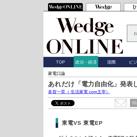
TOP
国際
ビ
政治・経済
家電口論
あれだけ「電力自由化」発表
多賀一晃
（ 生活家電.com主宰）
印
東電VS 東電EP