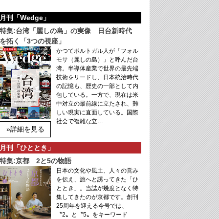
月刊「Wedge」
特集:台湾「麗しの島」の実像 日台新時代
を拓く「3つの視座」
かつてポルトガル人が「フォル
モサ（麗しの島）」と呼んだ台
湾。半導体産業で世界の最先端
技術をリードし、日本統治時代
の記憶も、歴史の一部として内
包している。一方で、現在は米
中対立の最前線に立たされ、難
しい現実に直面している。国際
社会で複雑な立…
»詳細を見る
月刊「ひととき」
特集:京都 2と5の物語
日本の文化や風土、人々の営み
を伝え、旅へと誘ってきた「ひ
ととき」。当誌が幾度となく特
集してきたのが京都です。創刊
25周年を迎える今号では、
〝2〟と〝5〟をキーワード