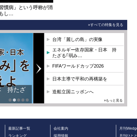
習慣病」という呼称が消
もし…
»すべての特集を見る
台湾「麗しの島」の実像
エネルギー依存国家・日本 持
たざる｢弱み…
FIFAワールドカップ2026
日本主導で平和の再構築を
本 持たざ
造船立国ニッポンへ
»もっと見る
最新記事一覧
会社案内
月刊Wedg
ランキング
採用情報
月刊ひと