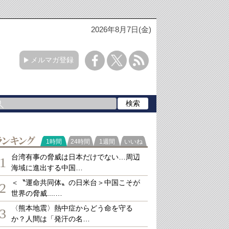
2026年8月7日(金)
メルマガ登録
ランキング
1時間
24時間
1週間
いいね
台湾有事の脅威は日本だけでない…周辺
1
海域に進出する中国…
＜〝運命共同体〟の日米台＞中国こそが
2
世界の脅威....…
〈熊本地震〉熱中症からどう命を守る
3
か？人間は「発汗の名…