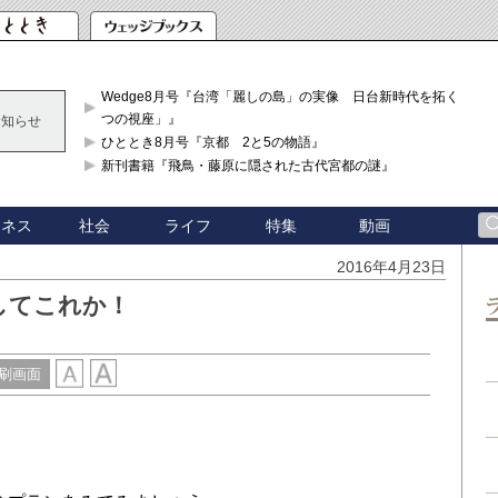
Wedge8月号『台湾「麗しの島」の実像 日台新時代を拓く「3
つの視座」』
お知らせ
ひととき8月号『京都 2と5の物語』
新刊書籍『飛鳥・藤原に隠された古代宮都の謎』
ジネス
社会
ライフ
特集
動画
2016年4月23日
してこれか！
刷画面