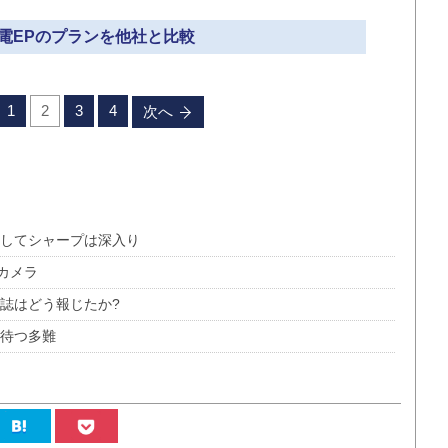
東電EPのプランを他社と比較
1
2
3
4
次へ
外してシャープは深入り
カメラ
誌はどう報じたか?
を待つ多難