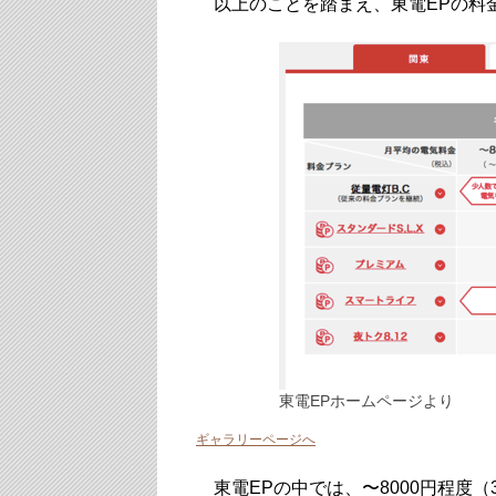
以上のことを踏まえ、東電EPの料
東電EPホームページより
ギャラリーページへ
東電EPの中では、〜8000円程度（