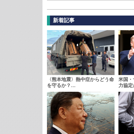
新着記事
〈熊本地震〉熱中症からどう命
米国・
を守るか？…
力協定