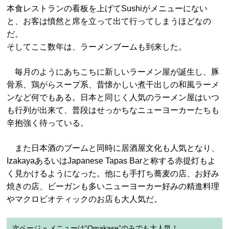
本食レストランの看板を上げてSushiがメニューにない
と、お客は憤然と席を立って出て行ってしまうほどなの
だ。
そしてここ数年は、ラーメンブームも到来した。
毎月のようにあちこちに新しいラーメン屋が誕生し、豚
骨系、鶏がらスープ系、昔懐かしい煮干出しの和風ラーメ
ンなど何でもある。日本と同じく人気のラーメン屋はいつ
も行列が出来て、普段はせっかちなニューヨーカーたちも
辛抱強く待っている。
また日本酒のブームと同時に居酒屋文化も人気となり、
IzakayaあるいはJapanese Tapas Barと称する赤提灯もよ
く見かけるようになった。他にも手打ち蕎麦の店、お好み
焼きの店、ビーガンも多いニューヨーカー好みの精進料理
やマクロビオティックのお店も大人気だ。
次ページ » メニューは“Omakase”のみでも大人気！