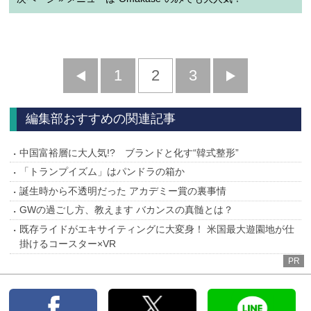
前
1
2
3
次
へ
へ
編集部おすすめの関連記事
中国富裕層に大人気!? ブランドと化す“韓式整形”
「トランプイズム」はパンドラの箱か
誕生時から不透明だった アカデミー賞の裏事情
GWの過ごし方、教えます バカンスの真髄とは？
既存ライドがエキサイティングに大変身！ 米国最大遊園地が仕
掛けるコースター×VR
PR