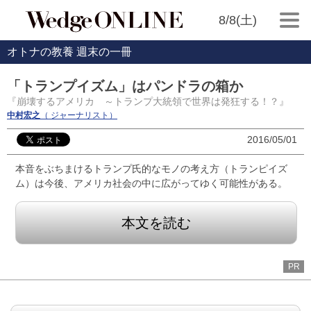
8/8(土)
オトナの教養 週末の一冊
「トランプイズム」はパンドラの箱か
『崩壊するアメリカ ～トランプ大統領で世界は発狂する！？』
中村宏之
（ ジャーナリスト）
2016/05/01
本音をぶちまけるトランプ氏的なモノの考え方（トランピイズ
ム）は今後、アメリカ社会の中に広がってゆく可能性がある。
本文を読む
PR