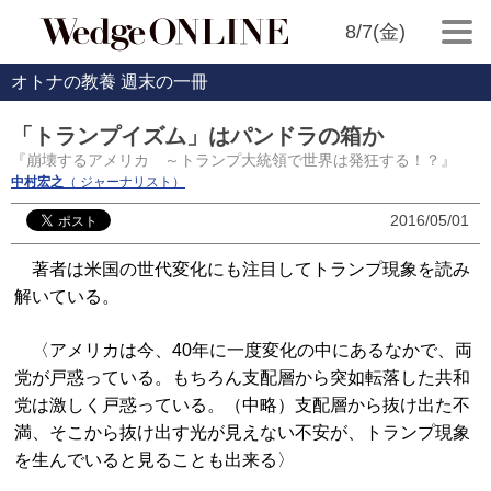
8/7(金)
オトナの教養 週末の一冊
「トランプイズム」はパンドラの箱か
『崩壊するアメリカ ～トランプ大統領で世界は発狂する！？』
中村宏之
（ ジャーナリスト）
2016/05/01
著者は米国の世代変化にも注目してトランプ現象を読み
解いている。
〈アメリカは今、40年に一度変化の中にあるなかで、両
党が戸惑っている。もちろん支配層から突如転落した共和
党は激しく戸惑っている。（中略）支配層から抜け出た不
満、そこから抜け出す光が見えない不安が、トランプ現象
を生んでいると見ることも出来る〉