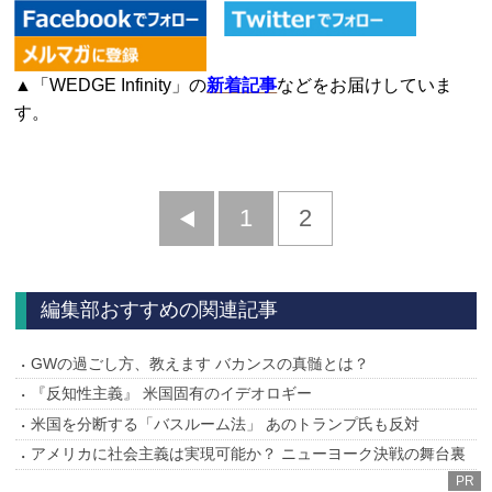
▲「WEDGE Infinity」の
新着記事
などをお届けしていま
す。
前
1
2
へ
編集部おすすめの関連記事
GWの過ごし方、教えます バカンスの真髄とは？
『反知性主義』 米国固有のイデオロギー
米国を分断する「バスルーム法」 あのトランプ氏も反対
アメリカに社会主義は実現可能か？ ニューヨーク決戦の舞台裏
PR