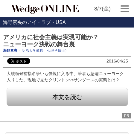
8/7(金)
海野素央のアイ・ラブ・USA
アメリカに社会主義は実現可能か？
ニューヨーク決戦の舞台裏
海野素央
（ 明治大学教授 心理学博士）
2016/04/25
大統領候補指名争いも佳境に入る中、筆者も急遽ニューヨーク
入りした。現地で見たクリントンvsサンダースの実態とは？
本文を読む
PR