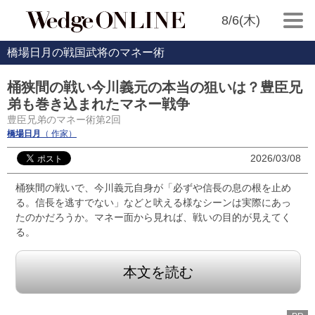
8/6(木)
橋場日月の戦国武将のマネー術
桶狭間の戦い今川義元の本当の狙いは？豊臣兄
弟も巻き込まれたマネー戦争
豊臣兄弟のマネー術第2回
橋場日月
（ 作家）
2026/03/08
桶狭間の戦いで、今川義元自身が「必ずや信長の息の根を止め
る。信長を逃すでない」などと吠える様なシーンは実際にあっ
たのかだろうか。マネー面から見れば、戦いの目的が見えてく
る。
本文を読む