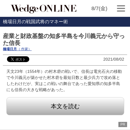
8/7(金)
橋場日月の戦国武将のマネー術
産業と財政基盤の知多半島を今川義元から守っ
た信長
橋場日月
（ 作家）
2021/08/02
天文23年（1554年）の村木砦の戦いで、信長は電光石火の移動
で今川義元が築かせた村木砦を最短日数と最少兵力で攻め落と
したわけだが、実はこの戦いの舞台であった愛知県の知多半島
にも信長の大きな戦略があった。
本文を読む
PR